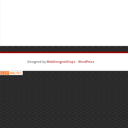
Designed by
WebDesignerDrops
⋅
WordPress