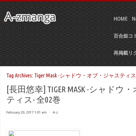
HOME
N
百合姫コミ
再掲載リ
Tag Archives:
Tiger Mask -シャドウ・オブ・ジャスティス-
[長田悠幸] TIGER MASK -シャ
ティス- 全02巻
February 20, 2017 1:01 am
⋅
A-z