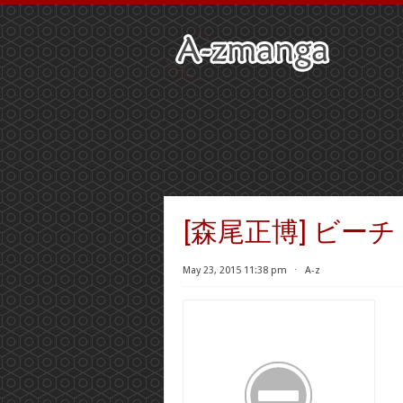
[森尾正博] ビーチ
May 23, 2015 11:38 pm
⋅
A-z