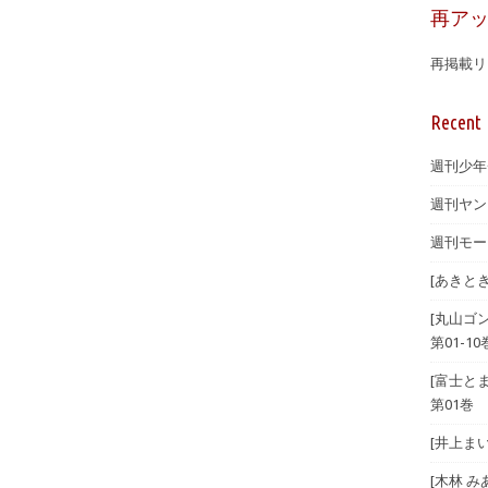
再ア
再掲載リ
Recent 
週刊少年チ
週刊ヤング
週刊モーニ
[あきとき
[丸山ゴ
第01-10
[富士とま
第01巻
[井上まい
[木林 