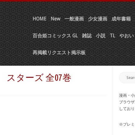
HOME
New
一般漫画
少女漫画
成年書籍
百合姫コミックス GL
雑誌
小説
TL
やおい 
再掲載リクエスト掲示板
 スターズ 全07巻
漫画・小
ブラウザ
しており
※プレミ