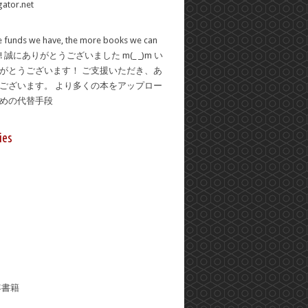
 funds we have, the more books we can
se! 誠にありがとうございました m(_ _)m い
がとうございます！ ご支援いただき、あ
ございます。 より多くの本をアップロー
ための代替手段
ies
年書籍