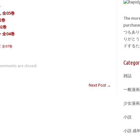
巻
 全05巻
The more
2巻
purcha
02巻
つもあり
 全04巻
りがとう
ドする
 全07巻
Categor
omments are closed.
雑誌
Next Post
→
一般漫画
少女漫画
小説
小説 成