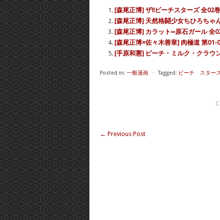
[森尾正博] ザ!!ビーチスターズ 全02
[森尾正博] 天然格闘少女ちひろちゃん
[森尾正博] カラット∞原石ガール 全0
[森尾正博×佐々木善章] 肉極道 第01-
[手原和憲] ピーチ・ミルク・クラウン
Posted in:
一般漫画
⋅
Tagged:
ビーチ スターズ
C
←
Previous Post