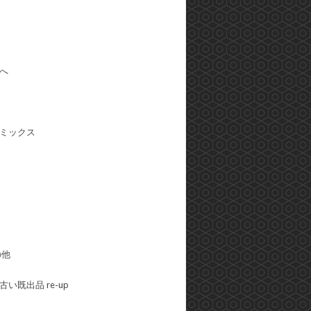
へ
ミックス
の他
い既出品 re-up