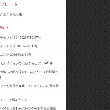
ップロード
クエスト掲示板
Posts
ャンピオン 2026年36-37号
ジャンプ 2026年36-37号
ング 2026年36-37号
たいき] ちぃのはねぐらし 第01-02巻
ンザレス×船木涼介] こんな人生は絶対嫌だ
巻
と×水海月×saraki] ゴミ箱ぐらしの聖女様
] ここで醒めた1-4
みあ×第四境界] かがみの特殊少年更生施設