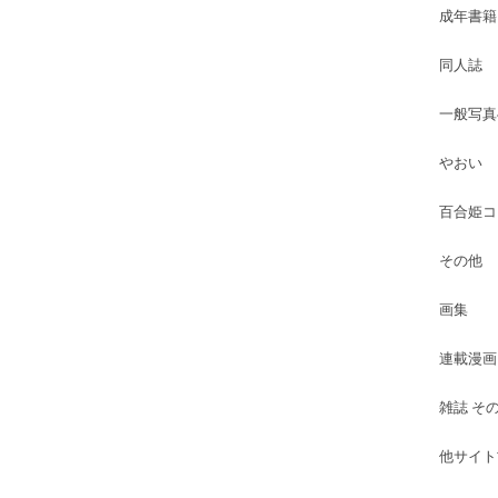
成年書籍
同人誌
一般写真
やおい
百合姫コ
その他
画集
連載漫画
雑誌 そ
他サイト古