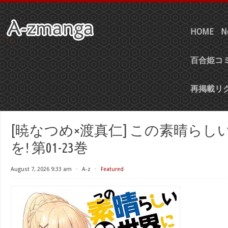
HOME
N
百合姫コミ
再掲載リ
[暁なつめ×渡真仁] この素晴らし
を! 第01-23巻
August 7, 2026 9:33 am
⋅
A-z
⋅
Featured