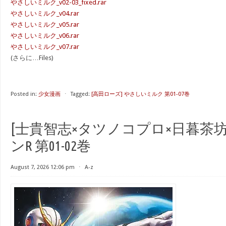
やさしいミルク_v02-03_fixed.rar
やさしいミルク_v04.rar
やさしいミルク_v05.rar
やさしいミルク_v06.rar
やさしいミルク_v07.rar
(さらに…Files)
Posted in:
少女漫画
⋅
Tagged:
[高田ローズ] やさしいミルク 第01-07巻
[士貴智志×タツノコプロ×日暮茶坊
ンR 第01-02巻
August 7, 2026 12:06 pm
⋅
A-z