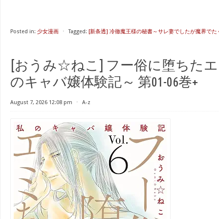
Posted in:
少女漫画
⋅
Tagged:
[新条透] 冷徹魔王様の秘書～サレ妻でしたが魔界で
[おうみ☆ねこ] フー俗に堕ちた
のキャバ嬢体験記～ 第01-06巻+
August 7, 2026 12:08 pm
⋅
A-z