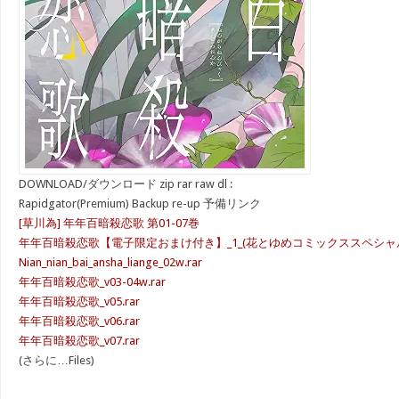
DOWNLOAD/ダウンロード zip rar raw dl :
Rapidgator(Premium) Backup re-up 予備リンク
[草川為] 年年百暗殺恋歌 第01-07巻
年年百暗殺恋歌【電子限定おまけ付き】_1_(花とゆめコミックススペシャル)
Nian_nian_bai_ansha_liange_02w.rar
年年百暗殺恋歌_v03-04w.rar
年年百暗殺恋歌_v05.rar
年年百暗殺恋歌_v06.rar
年年百暗殺恋歌_v07.rar
(さらに…Files)