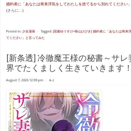
婚約者に「あなたは将来浮気をしてわたしを捨てるから別れてください」と言っ
(さらに…)
Posted in:
少女漫画
⋅
Tagged:
[花都ゆうすけ×狭山ひびき] 婚約者に「あなたは将
てください」と言ってみた
[新条透] 冷徹魔王様の秘書～サ
界でたくましく生きていきます！～ 
August 7, 2026 12:09 pm
⋅
A-z