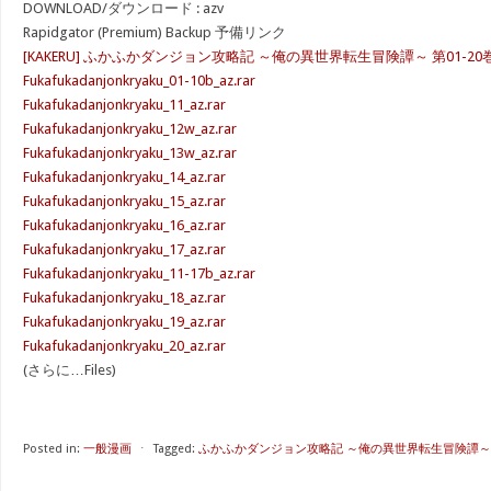
DOWNLOAD/ダウンロード : azv
Rapidgator (Premium) Backup 予備リンク
[KAKERU] ふかふかダンジョン攻略記 ～俺の異世界転生冒険譚～ 第01-20
Fukafukadanjonkryaku_01-10b_az.rar
Fukafukadanjonkryaku_11_az.rar
Fukafukadanjonkryaku_12w_az.rar
Fukafukadanjonkryaku_13w_az.rar
Fukafukadanjonkryaku_14_az.rar
Fukafukadanjonkryaku_15_az.rar
Fukafukadanjonkryaku_16_az.rar
Fukafukadanjonkryaku_17_az.rar
Fukafukadanjonkryaku_11-17b_az.rar
Fukafukadanjonkryaku_18_az.rar
Fukafukadanjonkryaku_19_az.rar
Fukafukadanjonkryaku_20_az.rar
(さらに…Files)
Posted in:
一般漫画
⋅
Tagged:
ふかふかダンジョン攻略記 ～俺の異世界転生冒険譚～ 第