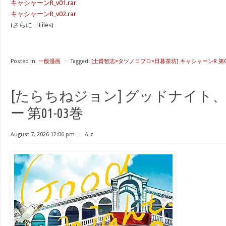
キャシャーンR_v01.rar
キャシャーンR_v02.rar
(さらに…Files)
Posted in:
一般漫画
⋅
Tagged:
[士貴智志×タツノコプロ×日暮茶坊] キャシャーンR 第
[たらちねジョン] グッドナイト
ー 第01-03巻
August 7, 2026 12:06 pm
⋅
A-z