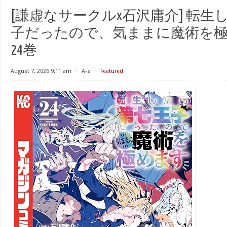
[謙虚なサークルx石沢庸介] 転生
子だったので、気ままに魔術を極め
24巻
August 7, 2026 9:11 am
⋅
A-z
⋅
Featured