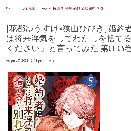
Posted in:
少女漫画
⋅
Tagged:
[草川為] 年年百暗殺恋歌 第01-06巻
[花都ゆうすけ×狭山ひびき] 婚
は将来浮気をしてわたしを捨て
ください」と言ってみた 第01-05
August 7, 2026 12:11 pm
⋅
A-z