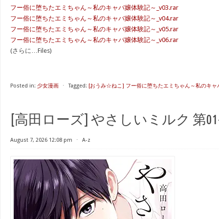
フー俗に堕ちたエミちゃん～私のキャバ嬢体験記～_v03.rar
フー俗に堕ちたエミちゃん～私のキャバ嬢体験記～_v04.rar
フー俗に堕ちたエミちゃん～私のキャバ嬢体験記～_v05.rar
フー俗に堕ちたエミちゃん～私のキャバ嬢体験記～_v06.rar
(さらに…Files)
Posted in:
少女漫画
⋅
Tagged:
[おうみ☆ねこ] フー俗に堕ちたエミちゃん～私のキ
[高田ローズ] やさしいミルク 第01-
August 7, 2026 12:08 pm
⋅
A-z