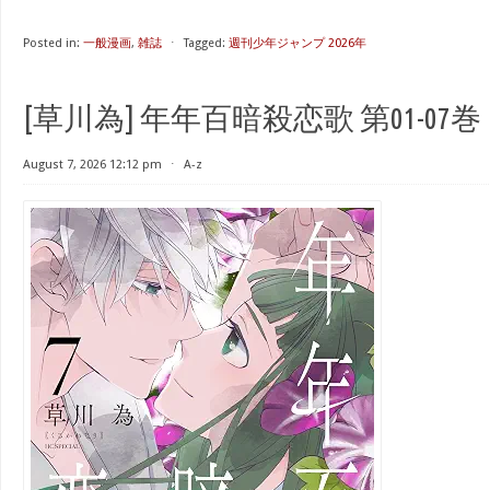
Posted in:
一般漫画
,
雑誌
⋅
Tagged:
週刊少年ジャンプ 2026年
[草川為] 年年百暗殺恋歌 第01-07巻
August 7, 2026 12:12 pm
⋅
A-z