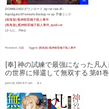
DOWNLOAD/ダウンロード zip rar raw dl :
Rapidgator(Premium) Backup re-up 予備リンク
[南海遊] 檻神館双極子殺人事件
[南海遊]_檻神館双極子殺人事件_epub.rar
(さらに…Files)
Posted in:
小説
⋅
Tagged:
[南海遊] 檻神館双極子殺人事件
[奉] 神の試練で最強になった凡
の世界に帰還して無双する 第01巻
June 20, 2026 9:11 am
⋅
A-z