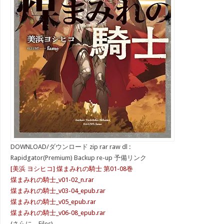
DOWNLOAD/ダウンロード zip rar raw dl :
Rapidgator(Premium) Backup re-up 予備リンク
[美浜 ヨシヒコ] 煤まみれの騎士 第01-08巻
煤まみれの騎士_v01-02_n.rar
煤まみれの騎士_v03-04_epub.rar
煤まみれの騎士_v05_epub.rar
煤まみれの騎士_v06-08_epub.rar
(さらに…Files)