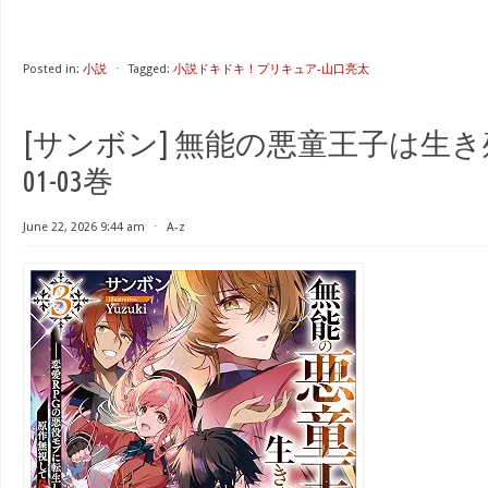
Posted in:
小説
⋅
Tagged:
小説ドキドキ！プリキュア-山口亮太
[サンボン] 無能の悪童王子は生き
01-03巻
June 22, 2026 9:44 am
⋅
A-z