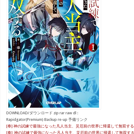
DOWNLOAD/ダウンロード zip rar raw dl :
Rapidgator(Premium) Backup re-up 予備リンク
[奉] 神の試練で最強になった凡人当主、災厄前の世界に帰還して無双する 
[奉]_神の試練で最強になった凡人当主、災厄前の世界に帰還して無双する_第01