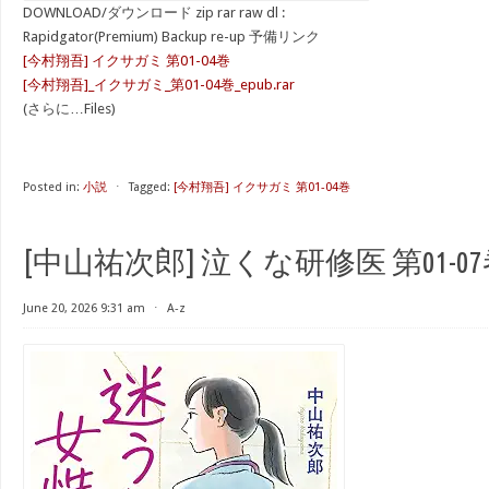
DOWNLOAD/ダウンロード zip rar raw dl :
Rapidgator(Premium) Backup re-up 予備リンク
[今村翔吾] イクサガミ 第01-04巻
[今村翔吾]_イクサガミ_第01-04巻_epub.rar
(さらに…Files)
Posted in:
小説
⋅
Tagged:
[今村翔吾] イクサガミ 第01-04巻
[中山祐次郎] 泣くな研修医 第01-0
June 20, 2026 9:31 am
⋅
A-z