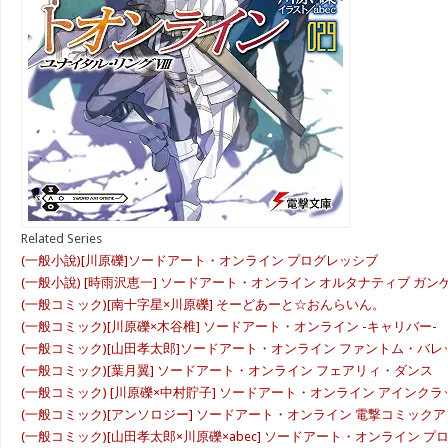
Related Series
(一般小說)[川原礫]ソードアート・オンライン プログレッシブ
(一般小說) [時雨沢恵一] ソードアート・オンライン オルタナティブ ガ
(一般コミック)[南十字星×川原礫] そーどあーと☆おんらいん。
(一般コミック)[川原礫×木谷椎] ソードアート・オンライン -キャリバー-
(一般コミック)[山田孝太郎]ソードアート・オンライン ファントム・バレ
(一般コミック)[葉月翼] ソードアート・オンライン フェアリィ・ダンス
(一般コミック) [川原礫×中村貯子] ソードアート・オンライン アインクラ
(一般コミック)[アンソロジー] ソードアート・オンライン 電撃コミック
(一般コミック)[山田孝太郎×川原礫×abec] ソードアート・オンライン