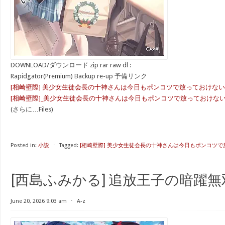
DOWNLOAD/ダウンロード zip rar raw dl :
Rapidgator(Premium) Backup re-up 予備リンク
[相崎壁際] 美少女生徒会長の十神さんは今日もポンコツで放っておけない 第
[相崎壁際]_美少女生徒会長の十神さんは今日もポンコツで放っておけない_第01-
(さらに…Files)
Posted in:
小説
⋅
Tagged:
[相崎壁際] 美少女生徒会長の十神さんは今日もポンコツ
[西島ふみかる] 追放王子の暗躍無双
June 20, 2026 9:03 am
⋅
A-z