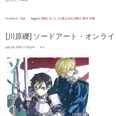
Posted in:
小説
⋅
Tagged:
[美浜 ヨシヒコ] 煤まみれの騎士 第01-05巻
[川原礫] ソードアート・オンライン 
July 29, 2026 11:20 pm
⋅
A-z