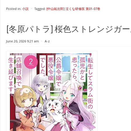
Posted in:
小説
⋅
Tagged:
[中山祐次郎] 泣くな研修医 第01-07巻
[冬原パトラ] 桜色ストレンジガール 
June 20, 2026 9:21 am
⋅
A-z