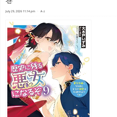
巻
July 29, 2026 11:14 pm
⋅
A-z