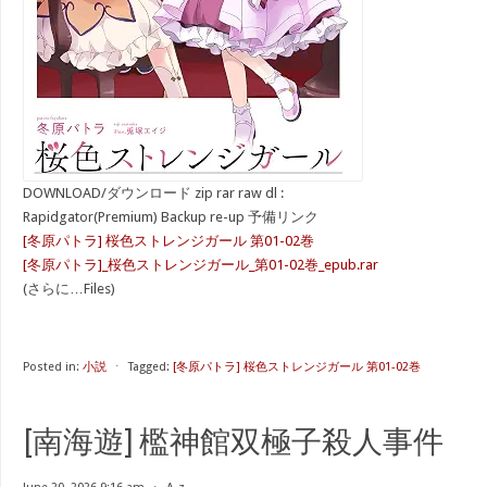
DOWNLOAD/ダウンロード zip rar raw dl :
Rapidgator(Premium) Backup re-up 予備リンク
[冬原パトラ] 桜色ストレンジガール 第01-02巻
[冬原パトラ]_桜色ストレンジガール_第01-02巻_epub.rar
(さらに…Files)
Posted in:
小説
⋅
Tagged:
[冬原パトラ] 桜色ストレンジガール 第01-02巻
[南海遊] 檻神館双極子殺人事件