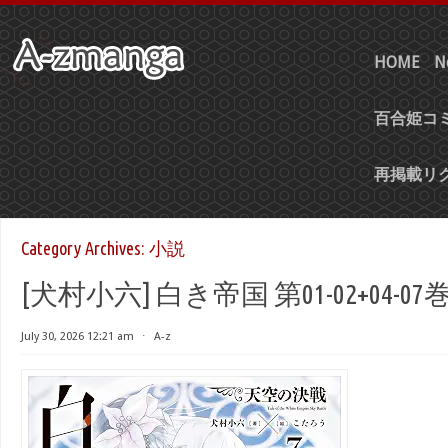
HOME
N
百合姫コミ
再掲載リ
Category Archives:
小説
[犬村小六] 白き帝国 第01-02+04-07
July 30, 2026 12:21 am
⋅
A-z