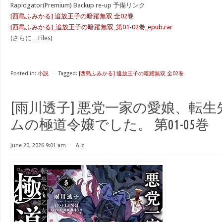
Rapidgator(Premium) Backup re-up 予備リンク
[西島ふみかる] 追放王子の暗躍無双 全02巻
[西島ふみかる]_追放王子の暗躍無双_第01-02巻_epub.rar
(さらに…Files)
Posted in:
小説
⋅
Tagged:
[西島ふみかる] 追放王子の暗躍無双 全02巻
[雨川透子] 悪党一家の愛娘、転
ムの極道令嬢でした。 第01-05巻
June 20, 2026 9:01 am
⋅
A-z