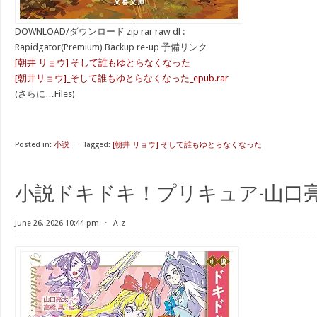
DOWNLOAD/ダウンロード zip rar raw dl :
Rapidgator(Premium) Backup re-up 予備リンク
[朝井 リョウ] そして誰もゆとらなくなった
[朝井リョウ]_そして誰もゆとらなくなった_epub.rar
(さらに…Files)
Posted in:
小説
⋅
Tagged:
[朝井 リョウ] そして誰もゆとらなくなった
小説ドキドキ！プリキュア-山口
June 26, 2026 10:44 pm
⋅
A-z