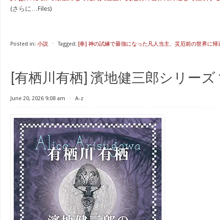
(さらに…Files)
Posted in:
小説
⋅
Tagged:
[奉] 神の試練で最強になった凡人当主、災厄前の世界に
[有栖川有栖] 濱地健三郎シリーズ 1
June 20, 2026 9:08 am
⋅
A-z