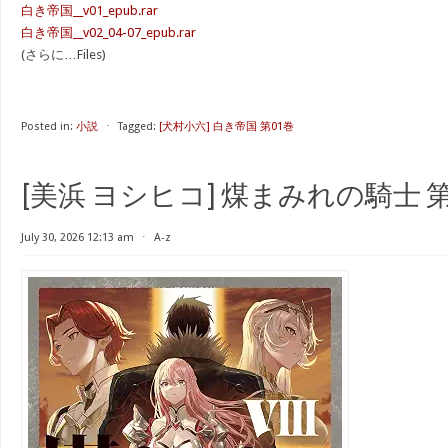
白き帝国__v01_epub.rar
白き帝国__v02_04-07_epub.rar
(さらに…Files)
Posted in:
小説
⋅
Tagged:
[犬村小六] 白き帝国 第01巻
[美浜 ヨシヒコ] 煤まみれの騎士 第0
July 30, 2026 12:13 am
⋅
A-z