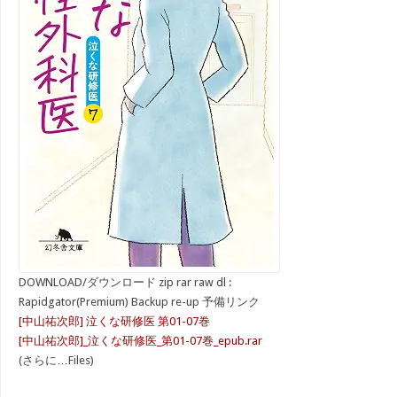
DOWNLOAD/ダウンロード zip rar raw dl :
Rapidgator(Premium) Backup re-up 予備リンク
[中山祐次郎] 泣くな研修医 第01-07巻
[中山祐次郎]_泣くな研修医_第01-07巻_epub.rar
(さらに…Files)