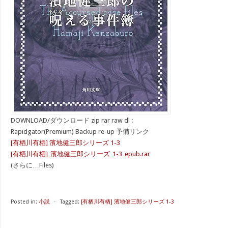
DOWNLOAD/ダウンロード zip rar raw dl :
Rapidgator(Premium) Backup re-up 予備リンク
[有栖川有栖] 濱地健三郎シリーズ 1-3
[有栖川有栖]_濱地健三郎シリーズ_1-3_epub.rar
(さらに…Files)
Posted in:
小説
⋅
Tagged:
[有栖川有栖] 濱地健三郎シリーズ 1-3