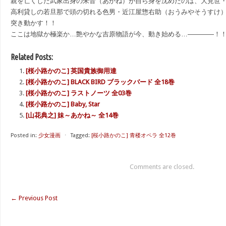
親を亡くした武家出身の朱音（あかね）が自ら身を沈めたのは、大見世
高利貸しの若旦那で頭の切れる色男・近江屋惣右助（おうみやそうすけ
突き動かす！！
ここは地獄か極楽か…艶やかな吉原物語が今、動き始める…――――！
Related Posts:
[桜小路かのこ] 英国貴族御用達
[桜小路かのこ] BLACK BIRD ブラックバード 全18巻
[桜小路かのこ] ラストノーツ 全03巻
[桜小路かのこ] Baby, Star
[山花典之] 妹～あかね～ 全14巻
Posted in:
少女漫画
⋅
Tagged:
[桜小路かのこ] 青楼オペラ 全12巻
Comments are closed.
←
Previous Post