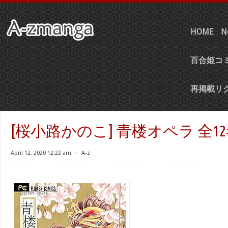
HOME
N
百合姫コミ
再掲載リ
[桜小路かのこ] 青楼オペラ 全1
April 12, 2020 12:22 am
⋅
A-z