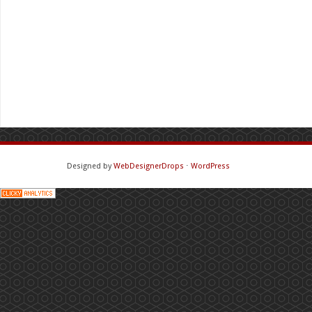
Designed by
WebDesignerDrops
⋅
WordPress