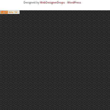
Designed by
WebDesignerDrops
⋅
WordPress