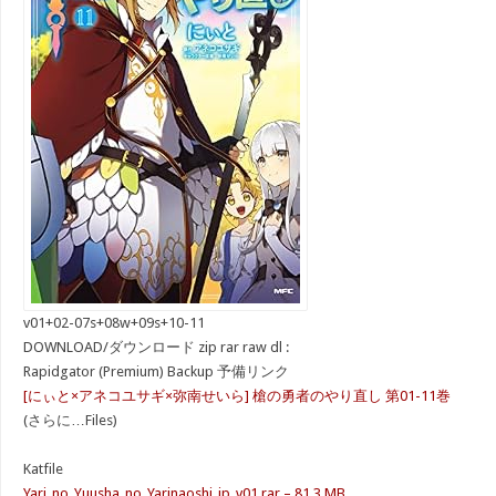
v01+02-07s+08w+09s+10-11
DOWNLOAD/ダウンロード zip rar raw dl :
Rapidgator (Premium) Backup 予備リンク
[にぃと×アネコユサギ×弥南せいら] 槍の勇者のやり直し 第01-11巻
(さらに…Files)
Katfile
Yari_no_Yuusha_no_Yarinaoshi_jp_v01.rar – 81.3 MB