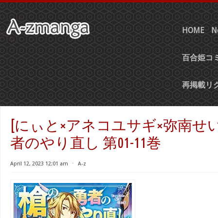
HOME
N
百合姫コミ
再掲載リ
[にぃと×アネコユサギ×弥南せい
者のやり直し 第01-11巻
April 12, 2023 12:01 am
⋅
A-z