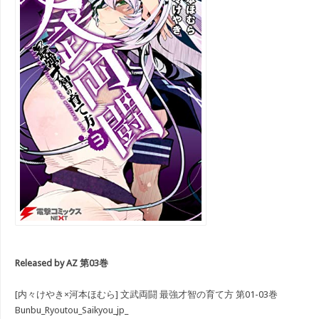
R
eleased by AZ 第03巻
[内々けやき×河本ほむら] 文武両闘 最強才智の育て方 第01-03巻
Bunbu_Ryoutou_Saikyou_jp_