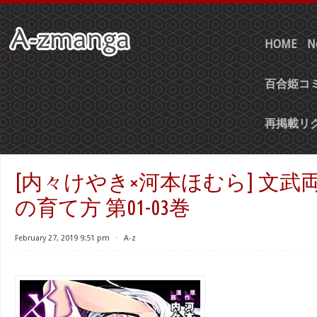
HOME
N
百合姫コミ
再掲載リ
[内々けやき×河本ほむら] 文武
の育て方 第01-03巻
February 27, 2019 9:51 pm
⋅
A-z