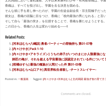
文武両闘において連戦連敗、入学以来未勝利の少年・有馬敷香織は、学
香織は、すべてを投げ出し、学園を去る決意を固める。
そんな彼に手を差し伸べたのが、学園の生徒会副会長・宗主院極子だっ
彼女は、香織の頭脳に目をつけ、香織に「校内最強の男になれる」と言
そして自ら「最強の突き」を伝授することで、香織を勝たせようとする
この日から、香織の人生は変わり始める――!!
Related Posts:
[河本ほむら×八嶋諒] 勇者パーティーの荷物持ち 第01-07巻
[内々けやき] Pack 1-10
[内々けやき×アキライズン] うちの弟子がいつのまにか人類最強に
師匠の俺が、それを超える宇宙最強に誤認定されている件について 第0
[柑橘ゆすら] 最強の種族が人間だった件 第01-03巻
[河本ほむら×山口アキ] 異世界転生者殺し -チートスレイヤー-
Posted in:
一般漫画
⋅
Tagged:
[内々けやき×河本ほむら] 文武両闘 最強才智の育て方 第
Comments are closed.