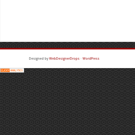
Designed by
WebDesignerDrops
⋅
WordPress