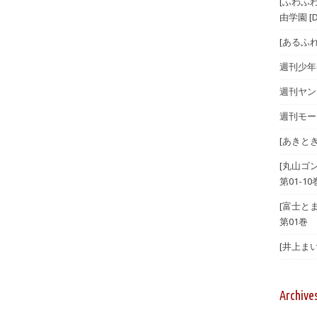
[ふわふ
由学園 [D
[あるふ
週刊少年チ
週刊ヤング
週刊モーニ
[あきとき
[丸山ゴ
第01-10
[富士とま
第01巻
[井上まい
Archive