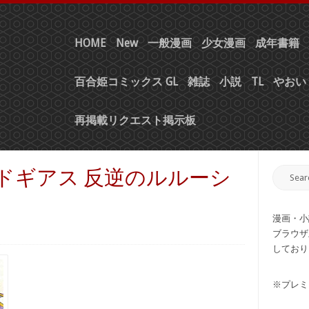
HOME
New
一般漫画
少女漫画
成年書籍
百合姫コミックス GL
雑誌
小説
TL
やおい 
再掲載リクエスト掲示板
ードギアス 反逆のルルーシ
漫画・小
ブラウザ
しており
※プレミ