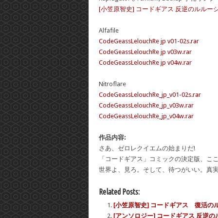
[小笠原智史] コードギアス 反逆のルルーシュ R
Alfafile
CodeGeassLelouchRe jp v01-02s.rar
CodeGeassLelouchRe jp v03w.rar
CodeGeassLelouchRe jp v04w.rar
Nitroflare
CodeGeassLelouchRe_jp_v01-02s.rar
CodeGeassLelouchRe_jp_v03w.rar
CodeGeassLelouchRe_jp_v04w.rar
作品内容:
さあ、ゼロレクイエムの始まりだ!
「コードギアス」コミックの決定版、ここ
世界よ、見ろ。そして、待つがいい。真
Related Posts:
[小笠原智史] コードギアス 復活のル
[アンソロジー] コードギアス 反逆の