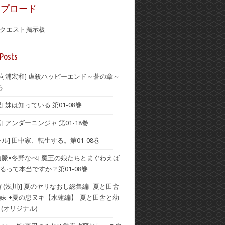
ップロード
クエスト掲示板
Posts
×向浦宏和] 虐殺ハッピーエンド～蒼の章～
巻
] 妹は知っている 第01-08巻
] アンダーニンジャ 第01-18巻
ル] 田中家、転生する。第01-08巻
山脈×冬野なべ] 魔王の娘たちとまぐわえば
るって本当ですか？第01-08巻
 (浅川)] 夏のヤリなおし総集編 -夏と田舎
妹-+夏の息ヌキ【水蓮編】-夏と田舎と幼
 (オリジナル)