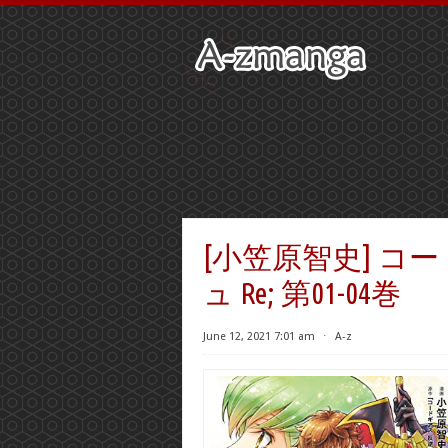
[小笠原智史] コ
ュ Re; 第01-04巻
June 12, 2021 7:01 am
⋅
A-z