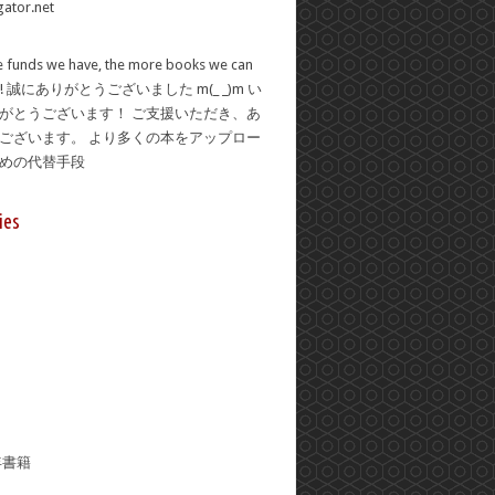
 funds we have, the more books we can
se! 誠にありがとうございました m(_ _)m い
がとうございます！ ご支援いただき、あ
ございます。 より多くの本をアップロー
ための代替手段
ies
年書籍