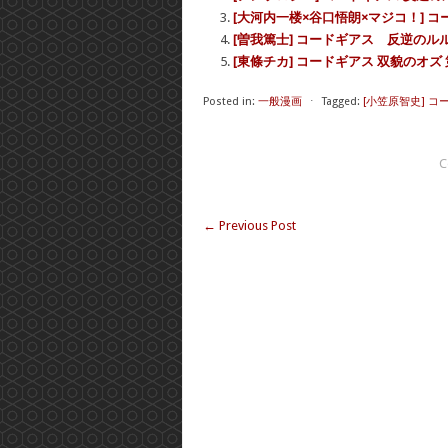
[大河内一楼×谷口悟朗×マジコ！] コ
[曽我篤士] コードギアス 反逆のル
[東條チカ] コードギアス 双貌のオズ 第
Posted in:
一般漫画
⋅
Tagged:
[小笠原智史] コー
C
←
Previous Post