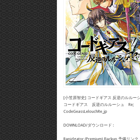
[小笠原智史] コードギアス 反逆のルルーシュ R
コードギアス 反逆のルルーシュ Re;
CodeGeassLelouchRe_jp
DOWNLOAD/ダウンロード :
Rapidgator (Premium) Backup 予備リンク