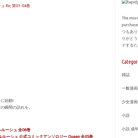
e; 第01-04巻
The more
purcha
つもあり
りがとう
ドする
Categor
雑誌
一般漫画
に始動!
少女漫画
実の瞬間の訪れを。
小説
小説 成
ルーシュ 全06巻
ルルーシュ 公式コミックアンソロジー Queen 全05巻