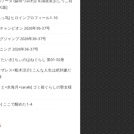
わソーダ (森田つみれ)] 常識改変おしっこ自
L版]
れっ鸟] ヒロインプロフィール1-10
ャンピオン 2026年36-37号
ジャンプ 2026年36-37号
ング 2026年36-37号
たいき] ちぃのはねぐらし 第01-02巻
ンザレス×船木涼介] こんな人生は絶対嫌だ
巻
と×水海月×saraki] ゴミ箱ぐらしの聖女様
] ここで醒めた1-4
s