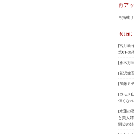
再ア
再掲載リ
Recent 
[宮月新
第01-06
[雁木万里
[花沢健吾
[加藤ミチ
[カモメ
強くなれ
[水蓮の宿
と美人姉
馴染の姉