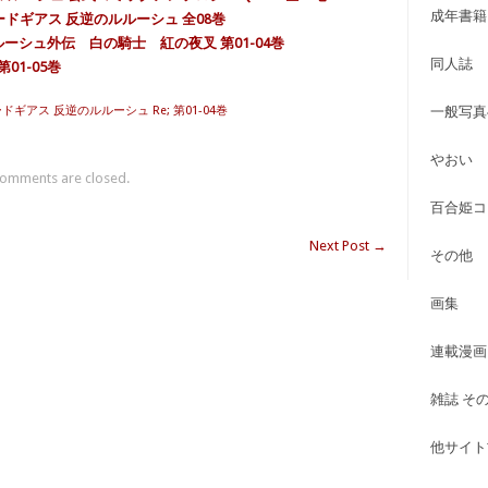
成年書籍
ードギアス 反逆のルルーシュ 全08巻
ルーシュ外伝 白の騎士 紅の夜叉 第01-04巻
同人誌
01-05巻
ドギアス 反逆のルルーシュ Re; 第01-04巻
一般写真
やおい
omments are closed.
百合姫コ
Next Post
→
その他
画集
連載漫画
雑誌 そ
他サイト古