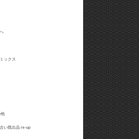
へ
ミックス
の他
い既出品 re-up