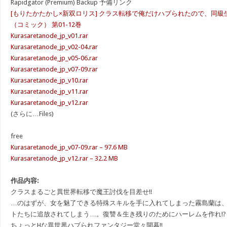
Rapidgator (Premium) Backup 予備リンク
[もりたかたかし×新双ロリス] クラス転移で俺だけハブられたので、同
（コミック） 第01-12巻
Kurasaretanode_jp_v01.rar
Kurasaretanode_jp_v02-04.rar
Kurasaretanode_jp_v05-06.rar
Kurasaretanode_jp_v07-09.rar
Kurasaretanode_jp_v10.rar
Kurasaretanode_jp_v11.rar
Kurasaretanode_jp_v12.rar
(さらに…Files)
free
Kurasaretanode_jp_v07-09.rar – 97.6 MB
Kurasaretanode_jp_v12.rar – 32.2 MB
作品内容:
クラスまるごと異世界転移で魔王討伐を目差せ!!
…のはずが、女を魅了できる特殊スキルを手に入れてしまった霧島蘭は
トたちに追放されてしまう…。復讐＆生き残りのためにハーレムを作れ!?
ちょっとHな異世界ハブられファンタジー堂々開幕!!