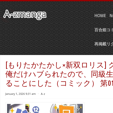
HOME
N
百合姫コミ
再掲載リ
[もりたかたかし×新双ロリス]
俺だけハブられたので、同級
ることにした（コミック） 第01-
January 1, 2026 9:31 am
⋅
A-z