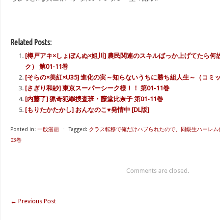
Related Posts:
[樽戸アキ×しょぼんぬ×姐川] 農民関連のスキルばっか上げてたら
ク） 第01-11巻
[そらの×美紅×U35] 進化の実～知らないうちに勝ち組人生～（コミック
[さぎり和紗] 東京スーパーシーク様！！ 第01-11巻
[内藤了] 猟奇犯罪捜査班・藤堂比奈子 第01-11巻
[もりたかたかし] おんなのこ♥発情中 [DL版]
Posted in:
一般漫画
⋅
Tagged:
クラス転移で俺だけハブられたので、同級生ハーレム作
03巻
Comments are closed.
←
Previous Post