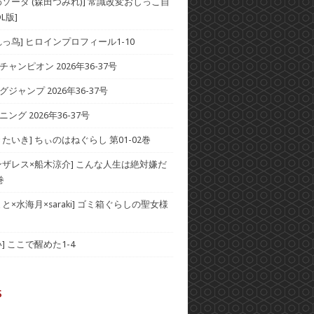
わソーダ (森田つみれ)] 常識改変おしっこ自
L版]
れっ鸟] ヒロインプロフィール1-10
ャンピオン 2026年36-37号
ジャンプ 2026年36-37号
ング 2026年36-37号
たいき] ちぃのはねぐらし 第01-02巻
ンザレス×船木涼介] こんな人生は絶対嫌だ
巻
と×水海月×saraki] ゴミ箱ぐらしの聖女様
] ここで醒めた1-4
s