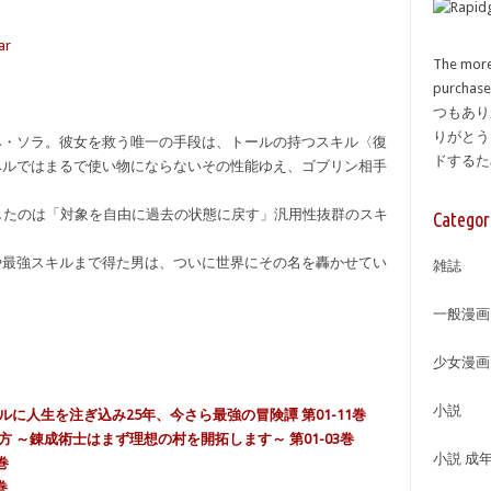
ar
The more
purcha
つもあり
りがとう
み・ソラ。彼女を救う唯一の手段は、トールの持つスキル〈復
ドする
ベルではまるで使い物にならないその性能ゆえ、ゴブリン相手
したのは「対象を自由に過去の状態に戻す」汎用性抜群のスキ
Categor
や最強スキルまで得た男は、ついに世界にその名を轟かせてい
雑誌
一般漫画
少女漫画
小説
ルに人生を注ぎ込み25年、今さら最強の冒険譚 第01-11巻
方 ～錬成術士はまず理想の村を開拓します～ 第01-03巻
小説 成
巻
巻