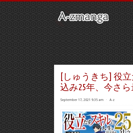
[しゅうきち] 
込み25年、今さら最
September 17, 2021 9:35 am
⋅
A-z