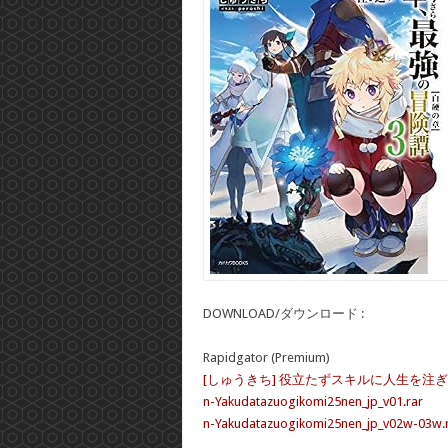
DOWNLOAD/ダウンロード :
Rapidgator (Premium)
[しゅうきち] 役立たずスキルに人生を注ぎ込
n-Yakudatazuogikomi25nen_jp_v01.rar
n-Yakudatazuogikomi25nen_jp_v02w-03w.