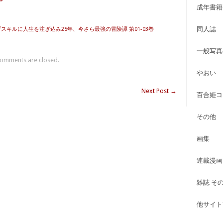
成年書籍
同人誌
ずスキルに人生を注ぎ込み25年、今さら最強の冒険譚 第01-03巻
一般写真
omments are closed.
やおい
Next Post
→
百合姫コ
その他
画集
連載漫画
雑誌 そ
他サイト古