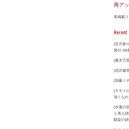
再ア
再掲載リ
Recent 
[宮月新
第01-06
[雁木万里
[花沢健吾
[加藤ミチ
[カモメ
強くなれ
[水蓮の宿
と美人姉
馴染の姉