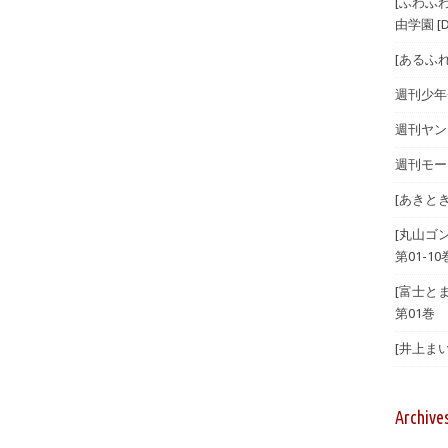
[ふわふ
由学園 [D
[あるふ
週刊少年チ
週刊ヤング
週刊モーニ
[あきとき
[丸山ゴ
第01-10
[富士とま
第01巻
[井上まい
Archive