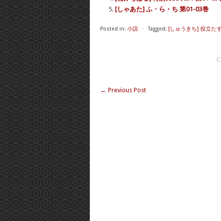
[しゃあた] ふ・ら・ち 第01-03巻
Posted in:
小説
⋅
Tagged:
[しゅうきち] 役立た
C
←
Previous Post