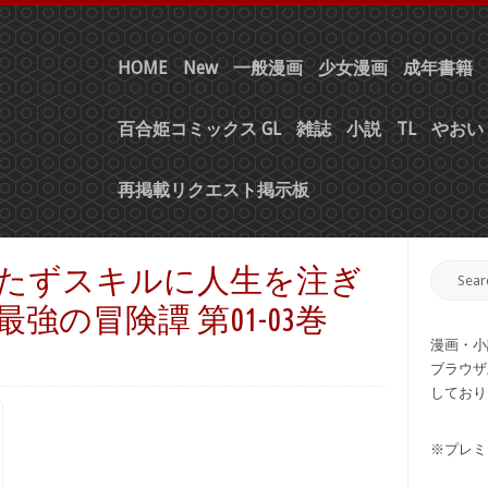
HOME
New
一般漫画
少女漫画
成年書籍
百合姫コミックス GL
雑誌
小説
TL
やおい 
再掲載リクエスト掲示板
役立たずスキルに人生を注ぎ
強の冒険譚 第01-03巻
漫画・小
ブラウザ
しており
※プレミ