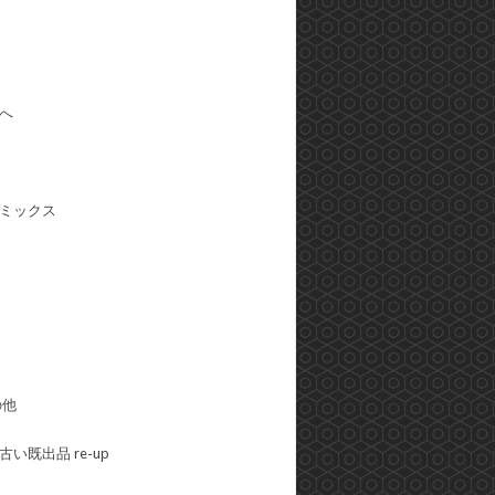
へ
ミックス
の他
い既出品 re-up