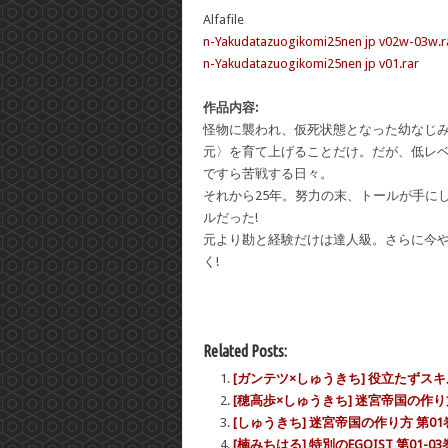
Alfafile
n-Yakudatazuogikomi25nen jp v02w-03w.r
n-Yakudatazuogikomi25nen jp v01.rar
作品内容:
怪物に襲われ、仮死状態となった幼なじ
元〉を育て上げることだけ。だが、低レ
ですら苦戦する日々。
それから25年。努力の末、トールが手に
ルだった!
元より勘と経験だけは達人級。さらに今
く!
Related Posts:
[ガンテツ×しゅうきち] 役立たずスキ
[穂高歩×しゅうきち] 迷宮帝国の作り
[しゅうきち] 迷宮帝国の作り方 第01
[楠みちはる] 特別のEGOIST 第01-03