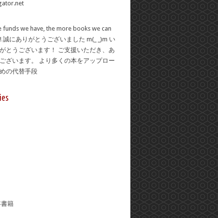
 funds we have, the more books we can
se! 誠にありがとうございました m(_ _)m い
がとうございます！ ご支援いただき、あ
ございます。 より多くの本をアップロー
ための代替手段
ies
年書籍