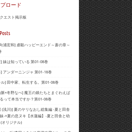
ップロード
クエスト掲示板
Posts
×向浦宏和] 虐殺ハッピーエンド～蒼の章～
巻
] 妹は知っている 第01-08巻
] アンダーニンジャ 第01-18巻
ル] 田中家、転生する。第01-08巻
山脈×冬野なべ] 魔王の娘たちとまぐわえば
るって本当ですか？第01-08巻
 (浅川)] 夏のヤリなおし総集編 -夏と田舎
妹-+夏の息ヌキ【水蓮編】-夏と田舎と幼
 (オリジナル)