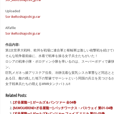
Uploaded
Sor ikeRoshiajoshi jp.rar
Alfafile
Sor ikeRoshiajoshi jp.rar
作品内容:
第2次世界大戦時、欧州を戦場に連合軍と枢軸軍は激しい砲撃戦を続けて
そんな戦争最前線に、水着で戦車を操る女子兵士たちがいた！
ロシアの戦車小隊・ボロディン小隊を率いるのは、スーパーボディで豪
ン。
巨乳メガネっ娘アリステア伍長、冷静沈着な貧乳シスカ軍曹など同志と
ある日、敵の残した地下の塹壕でサーシャという同国の兵士を見つける
女子戦車兵たちの萌えるWWⅡタンクバトル!!
Related Posts:
[才谷屋龍一] ガールズ＆パンツァー 全04巻
[M.WOLVERINE×才谷屋龍一] パッチワークス・パスウェイ 第01-04巻
[才谷屋龍一] ガールズ&パンツァー フェイズ エリカ 第01-03巻