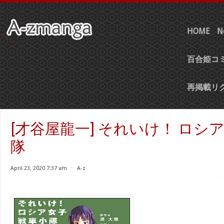
HOME
N
百合姫コミ
再掲載リ
[才谷屋龍一] それいけ！ ロシ
隊
April 23, 2020 7:37 am
⋅
A-z