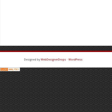
Designed by
WebDesignerDrops
⋅
WordPress