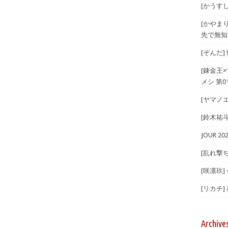
[かうすしあ
[かやま
先で無知
[ぞんだ
[錬金王
メシ 第01
[ヤマノエ
[鈴木祐斗]
JOUR 
[乱れ撃ち
[咲凛玖]
[リカチ]
Archive