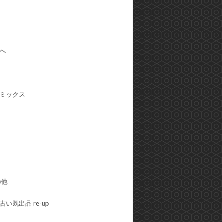
へ
ミックス
の他
い既出品 re-up