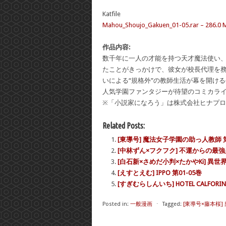
Katfile
Mahou_Shoujo_Gakuen_01-05.rar – 286.0 
作品内容:
数千年に一人の才能を持つ天才魔法使い
たことがきっかけで、彼女が校長代理を
いによる“規格外”の教師生活が幕を開け
人気学園ファンタジーが待望のコミカライズ
※「小説家になろう」は株式会社ヒナプ
Related Posts:
[東導号] 魔法女子学園の助っ人教師 第
[中林ずん×フクフク] 不運からの最強男
[白石新×さめだ小判×たかやKi] 異世
[えすとえむ] IPPO 第01-05巻
[すぎむらしんいち] HOTEL CALFORIN
Posted in:
一般漫画
⋅
Tagged:
[東導号×藤本桜]