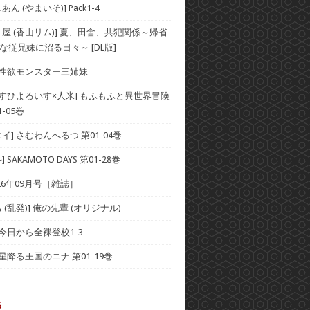
ん (やまいそ)] Pack1-4
り屋 (香山リム)] 夏、田舎、共犯関係～帰省
な従兄妹に沼る日々～ [DL版]
] 性欲モンスター三姉妹
×すひよるいす×人米] もふもふと異世界冒険
-05巻
イ] さむわんへるつ 第01-04巻
 SAKAMOTO DAYS 第01-28巻
2026年09月号［雑誌］
 (乱発)] 俺の先輩 (オリジナル)
 今日から全裸登校1-3
 星降る王国のニナ 第01-19巻
s