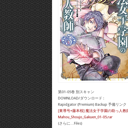
第01-05巻 別スキャン
DOWNLOAD/ダウンロード :
Rapidgator (Premium) Backup 予備リンク
[東導号×藤本桜] 魔法女子学園の助っ人教師 
Mahou_Shoujo_Gakuen_01-05.rar
(さらに…Files)