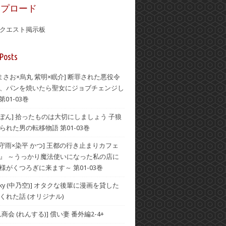
ップロード
クエスト掲示板
Posts
 まさお×烏丸 紫明×眠介] 断罪された悪役令
、パンを焼いたら聖女にジョブチェンジし
第01-03巻
×ぽん] 拾ったものは大切にしましょう 子狼
られた男の転移物語 第01-03巻
×守雨×染平 かつ] 王都の行き止まりカフェ
』 ～うっかり魔法使いになった私の店に
様がくつろぎに来ます～ 第01-03巻
he Sky (中乃空)] オタクな後輩に漫画を貸した
くれた話 (オリジナル)
商会 (れんする)] 償い妻 番外編2-4+