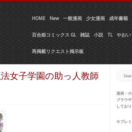
HOME
New
一般漫画
少女漫画
成年書籍
百合姫コミックス GL
雑誌
小説
TL
やおい 
再掲載リクエスト掲示板
 魔法女子学園の助っ人教師
漫画・小
ブラウザ
しており
※プレミ