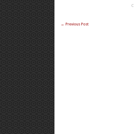
C
←
Previous Post