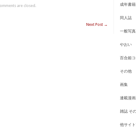
成年書籍
omments are closed.
同人誌
Next Post
→
一般写真
やおい
百合姫コ
その他
画集
連載漫画
雑誌 そ
他サイト古