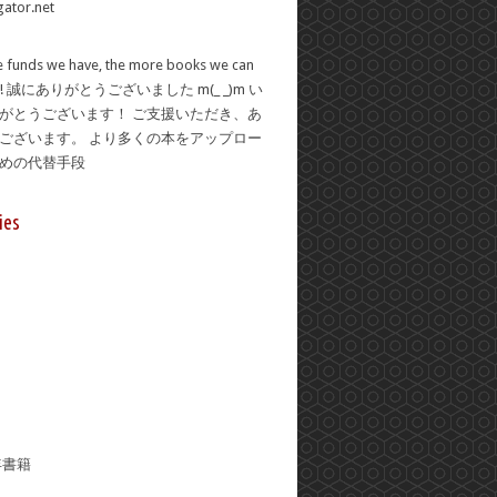
 funds we have, the more books we can
se! 誠にありがとうございました m(_ _)m い
がとうございます！ ご支援いただき、あ
ございます。 より多くの本をアップロー
ための代替手段
ies
年書籍