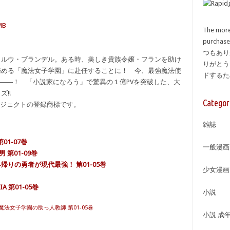
MB
The more
purcha
つもあり
、ルウ・ブランデル。ある時、美しき貴族令嬢・フランを助け
りがとう
務める「魔法女子学園」に赴任することに！ 今、最強魔法使
ドする
る――！ 「小説家になろう」で驚異の１億PVを突破した、大
!!
Categor
ロジェクトの登録商標です。
雑誌
01-07巻
一般漫画
 第01-09巻
界帰りの勇者が現代最強！ 第01-05巻
少女漫画
IA 第01-05巻
小説
 魔法女子学園の助っ人教師 第01-05巻
小説 成