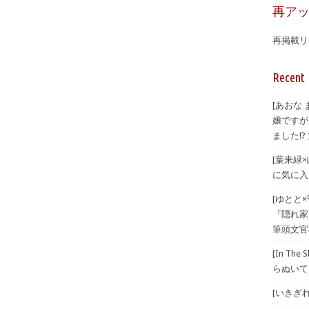
再ア
再掲載リ
Recent 
[あおな
嬢ですが
ました!? 
[葉来緑
に気に入
[ゆとと
『隠れ家
筆頭文官
[In T
らぬいて
[いきぎれ