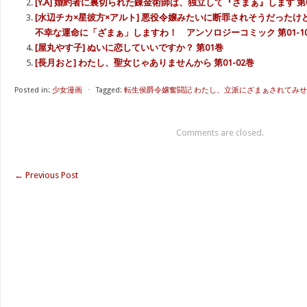
[Y.A] 婚約者に裏切られた錬金術師は、独立して『ざまぁ』します 第0
[水辺チカ×星彼方×アルト] 悪役令嬢みたいに断罪されそうだった
不幸な運命に「ざまぁ」しますわ！ アンソロジーコミック 第01-1
[屋丸やす子] ぬいに恋していいですか？ 第01巻
[長月おと] わたし、聖女じゃありませんから 第01-02巻
Posted in:
少女漫画
⋅
Tagged:
転生侯爵令嬢奮闘記 わたし、立派にざまぁされてみせます
Comments are closed.
←
Previous Post