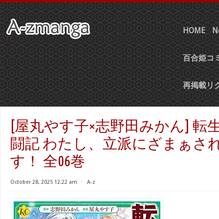
HOME
N
百合姫コミ
再掲載リ
[屋丸やす子×志野田みかん] 転
闘記 わたし、立派にざまぁさ
す！ 全06巻
October 28, 2025 12:22 am
⋅
A-z