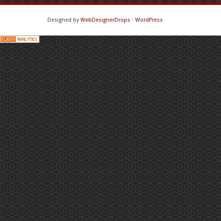
Designed by
WebDesignerDrops
⋅
WordPress