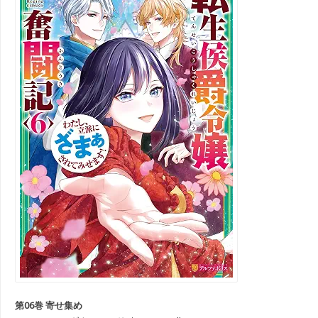
第06巻 寄せ集め