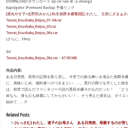
DOWNLOAD/ダウンロード zip rar raw dl : a-zmanga
Rapidgator (Premium) Backup 予備リンク
[屋丸やす子×志野田みかん] 転生侯爵令嬢奮闘記 わたし、立派にざまぁさ
Tensei_Koushaku_Reijou_01-04.rar
Tensei_Koushaku_Reijou_05.rar
Tensei_Koushaku_Reijou_06s.rar
(さらに…Files)
dd
Tensei_Koushaku_Reijou_06s.rar – 67.90 MB
作品内容:
ある日突然、前世の記憶を取り戻し、今世での振る舞いを省みた侯爵令
に、弟妹いじめ、婚約者へのつきまとい……。悪行の限りを尽くした彼
は、前世で読んだファンタジー小説の悪役令嬢そのものだった！ 「ど
命なら、身も心も綺麗にしてからがいい！」 そう考えた彼女は、ダイエ
始めて……!?
Related Posts:
[らっさむ] わたし、迷子のお母さん ある日突然、母親するのが苦