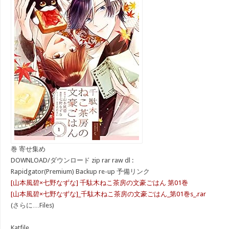
巻 寄せ集め
DOWNLOAD/ダウンロード zip rar raw dl :
Rapidgator(Premium) Backup re-up 予備リンク
[山本風碧×七野なずな] 千駄木ねこ茶房の文豪ごはん 第01巻
[山本風碧×七野なずな]_千駄木ねこ茶房の文豪ごはん_第01巻s_.rar
(さらに…Files)
Katfile