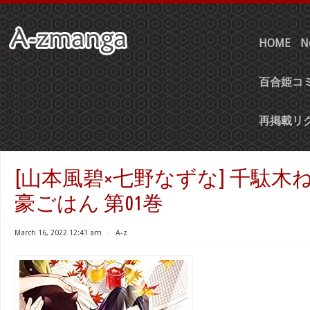
HOME
N
百合姫コミ
再掲載リ
[山本風碧×七野なずな] 千駄木
豪ごはん 第01巻
March 16, 2022 12:41 am
⋅
A-z