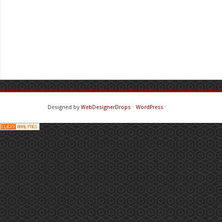
Designed by
WebDesignerDrops
⋅
WordPress