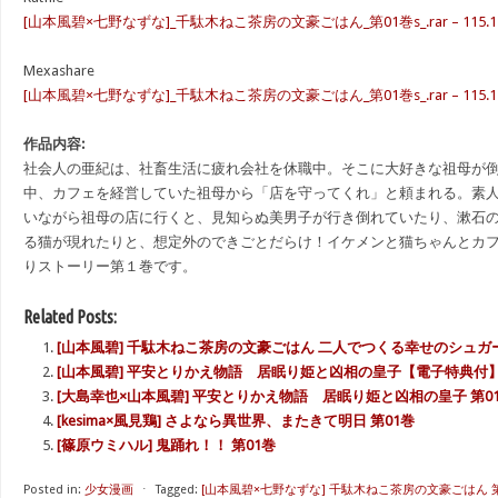
[山本風碧×七野なずな]_千駄木ねこ茶房の文豪ごはん_第01巻s_.rar – 115.1
Mexashare
[山本風碧×七野なずな]_千駄木ねこ茶房の文豪ごはん_第01巻s_.rar – 115.1
作品内容:
社会人の亜紀は、社畜生活に疲れ会社を休職中。そこに大好きな祖母が
中、カフェを経営していた祖母から「店を守ってくれ」と頼まれる。素
いながら祖母の店に行くと、見知らぬ美男子が行き倒れていたり、漱石
る猫が現れたりと、想定外のできごとだらけ！イケメンと猫ちゃんとカ
りストーリー第１巻です。
Related Posts:
[山本風碧] 千駄木ねこ茶房の文豪ごはん 二人でつくる幸せのシュガ
[山本風碧] 平安とりかえ物語 居眠り姫と凶相の皇子【電子特典付
[大島幸也×山本風碧] 平安とりかえ物語 居眠り姫と凶相の皇子 第01
[kesima×風見鶏] さよなら異世界、またきて明日 第01巻
[篠原ウミハル] 鬼踊れ！！ 第01巻
Posted in:
少女漫画
⋅
Tagged:
[山本風碧×七野なずな] 千駄木ねこ茶房の文豪ごはん 第