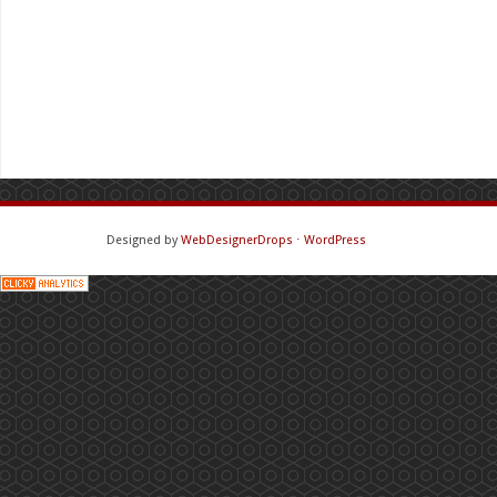
Designed by
WebDesignerDrops
⋅
WordPress