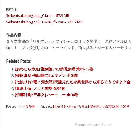
Katfile
Seikentsukainogonju_01.rar – 67.9 MB
Seikentsukainogonju_02-04_fix.rar – 283.7 MB
作品内容:
ＧＡ文庫発の「ワルブレ」オフィシャルコミック登場！ 原作ノベルは
強！！ ブッ飛ばし系のニューウインド、前世共鳴のソード＆ソーサリ
Related Posts:
[あわむら赤光] 聖剣使いの禁呪詠唱 第01-17巻
[梶尾真治×鶴田謙二] エマノン 全04巻
[七桃りお×竜ノ湖太郎] 問題児たちが異世界から来るそうですよ？全
[真造圭伍] ノラと雑草 全04巻
[伊藤計劃×三巷文] ハーモニー 全04巻
Posted in:
一般漫画
⋅
Tagged:
[七桃りお×あわむら赤光] 聖剣使いの禁呪詠唱 全04巻
Comments are closed.