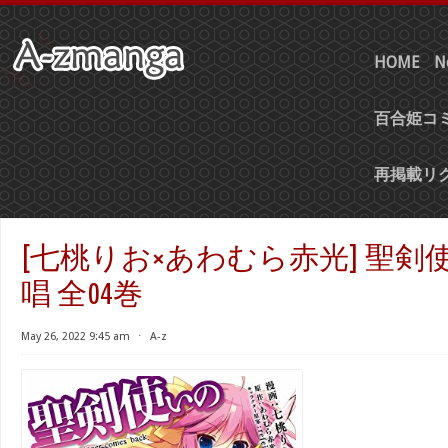
HOME
N
百合姫コミ
再掲載リ
[七桃りお×あわむら赤光] 聖剣
唱 全04巻
May 26, 2022 9:45 am
⋅
A-z