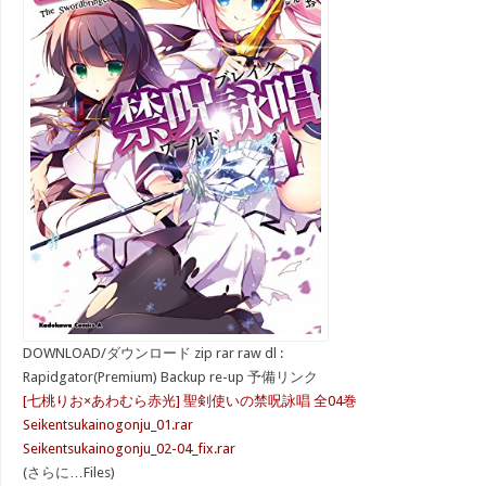
DOWNLOAD/ダウンロード zip rar raw dl :
Rapidgator(Premium) Backup re-up 予備リンク
[七桃りお×あわむら赤光] 聖剣使いの禁呪詠唱 全04巻
Seikentsukainogonju_01.rar
Seikentsukainogonju_02-04_fix.rar
(さらに…Files)