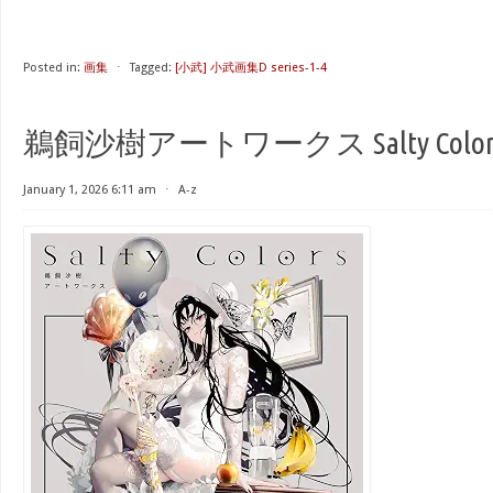
Posted in:
画集
⋅
Tagged:
[小武] 小武画集D series-1-4
鵜飼沙樹アートワークス Salty Color
January 1, 2026 6:11 am
⋅
A-z