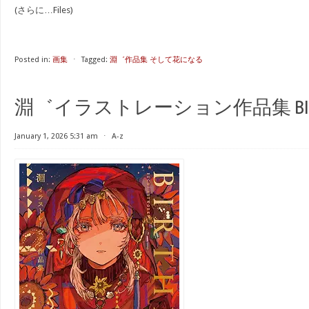
(さらに…Files)
Posted in:
画集
⋅
Tagged:
淵゛作品集 そして花になる
淵゛イラストレーション作品集 BIRT
January 1, 2026 5:31 am
⋅
A-z