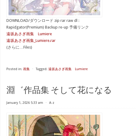
DOWNLOAD/ダウンロード zip rar raw dl :
Rapidgator(Premium) Backup re-up 予備リンク
遠坂あさぎ画集 Lumiere
遠坂あさぎ画集_Lumiere.rar
(さらに…Files)
Posted in:
画集
⋅
Tagged:
遠坂あさぎ画集 Lumiere
淵゛作品集 そして花になる
January 1, 2026 5:33 am
⋅
A-z