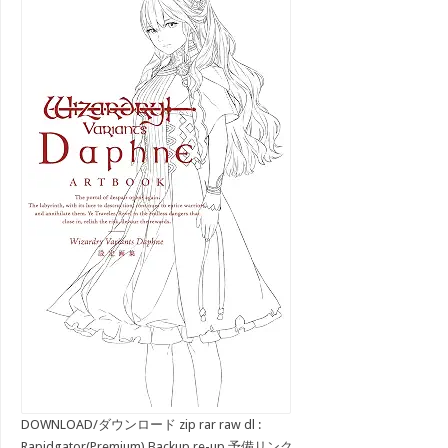
DOWNLOAD/ダウンロード zip rar raw dl :
Rapidgator(Premium) Backup re-up 予備リンク