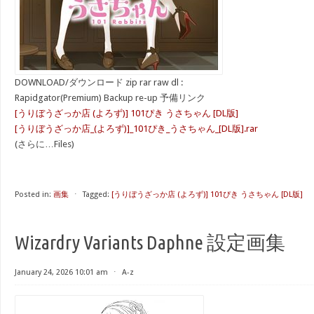
DOWNLOAD/ダウンロード zip rar raw dl :
Rapidgator(Premium) Backup re-up 予備リンク
[うりぼうざっか店 (よろず)] 101ぴき うさちゃん [DL版]
[うりぼうざっか店_(よろず)]_101ぴき_うさちゃん_[DL版].rar
(さらに…Files)
Posted in:
画集
⋅
Tagged:
[うりぼうざっか店 (よろず)] 101ぴき うさちゃん [DL版]
Wizardry Variants Daphne 設定画集
January 24, 2026 10:01 am
⋅
A-z