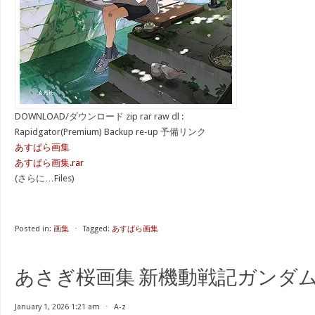
DOWNLOAD/ダウンロード zip rar raw dl :
Rapidgator(Premium) Backup re-up 予備リンク
あすぱら画集
あすぱら画集.rar
(さらに…Files)
Posted in:
画集
⋅
Tagged:
あすぱら画集
あさぎ桜画集 新機動戦記ガンダム
January 1, 2026 1:21 am
⋅
A-z