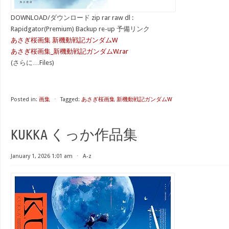
DOWNLOAD/ダウンロード zip rar raw dl :
Rapidgator(Premium) Backup re-up 予備リンク
あさぎ桜画集 新機動戦記ガンダムW
あさぎ桜画集_新機動戦記ガンダムW.rar
(さらに…Files)
Posted in:
画集
⋅
Tagged:
あさぎ桜画集 新機動戦記ガンダムW
KUKKA くっか作品集
January 1, 2026 1:01 am
⋅
A-z