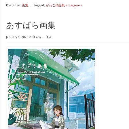
Posted in:
画集
⋅
Tagged:
がわこ作品集 emergence
あすぱら画集
January 1, 2026 2:01 am
⋅
A-z