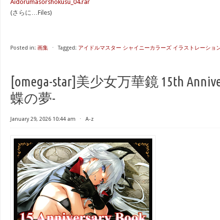
Aidorumasorshokusu_04.rar
(さらに…Files)
Posted in:
画集
⋅
Tagged:
アイドルマスター シャイニーカラーズ イラストレーション ワ
[omega-star]美少女万華鏡 15th Anniver
蝶の夢-
January 29, 2026 10:44 am
⋅
A-z