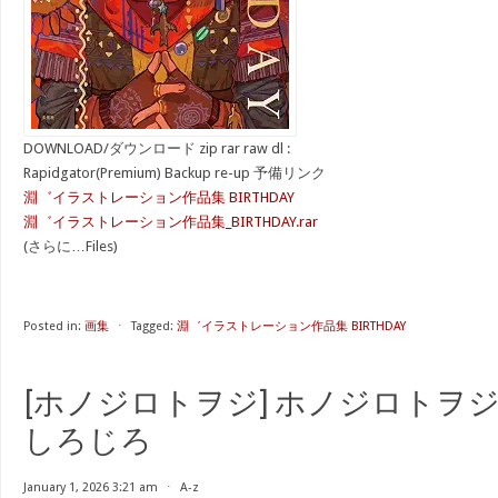
DOWNLOAD/ダウンロード zip rar raw dl :
Rapidgator(Premium) Backup re-up 予備リンク
淵゛イラストレーション作品集 BIRTHDAY
淵゛イラストレーション作品集_BIRTHDAY.rar
(さらに…Files)
Posted in:
画集
⋅
Tagged:
淵゛イラストレーション作品集 BIRTHDAY
[ホノジロトヲジ] ホノジロトヲジ
しろじろ
January 1, 2026 3:21 am
⋅
A-z