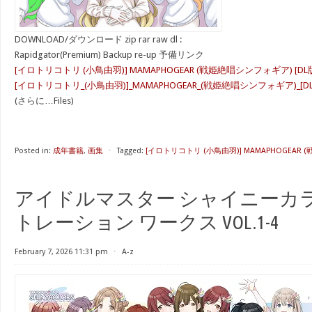
DOWNLOAD/ダウンロード zip rar raw dl :
Rapidgator(Premium) Backup re-up 予備リンク
[イロトリコトリ (小鳥由羽)] MAMAPHOGEAR (戦姫絶唱シンフォギア) [DL
[イロトリコトリ_(小鳥由羽)]_MAMAPHOGEAR_(戦姫絶唱シンフォギア)_[DL版
(さらに…Files)
Posted in:
成年書籍
,
画集
⋅
Tagged:
[イロトリコトリ (小鳥由羽)] MAMAPHOGEAR 
アイドルマスター シャイニーカラ
トレーション ワークス VOL.1-4
February 7, 2026 11:31 pm
⋅
A-z