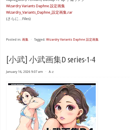
Wizardry Variants Daphne 設定画集
Wizardry_Variants_Daphne_設定画集.rar
(さらに…Files)
Posted in:
画集
⋅
Tagged:
Wizardry Variants Daphne 設定画集
[小武] 小武画集D series-1-4
January 16, 2026 9:07 am
⋅
A-z