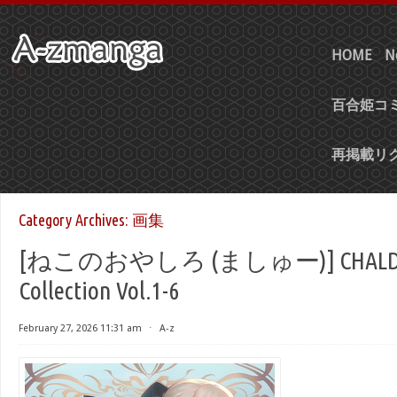
HOME
N
百合姫コミ
再掲載リ
Category Archives:
画集
[ねこのおやしろ (ましゅー)] CHALDEA 
Collection Vol.1-6
February 27, 2026 11:31 am
⋅
A-z