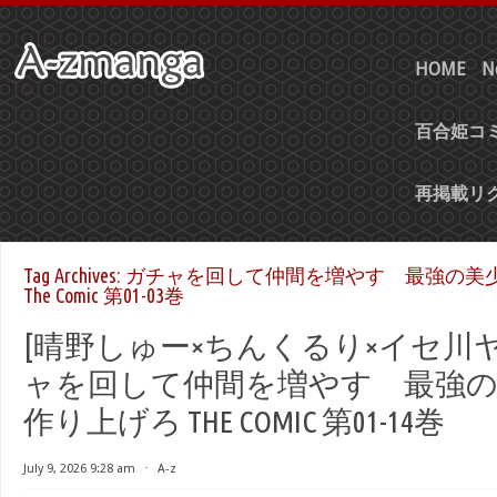
HOME
N
百合姫コミ
再掲載リ
Tag Archives:
ガチャを回して仲間を増やす 最強の美
The Comic 第01-03巻
[晴野しゅー×ちんくるり×イセ川ヤ
ャを回して仲間を増やす 最強の
作り上げろ THE COMIC 第01-14巻
July 9, 2026 9:28 am
⋅
A-z