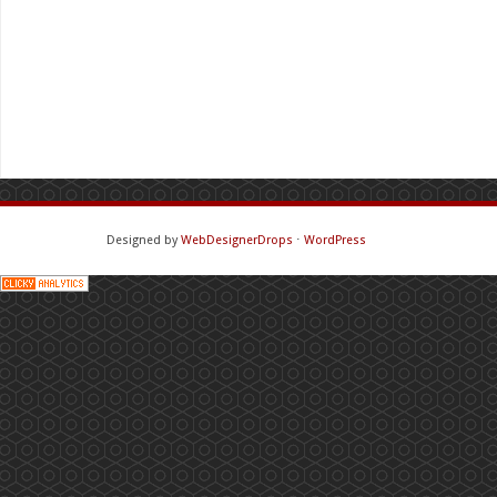
Designed by
WebDesignerDrops
⋅
WordPress