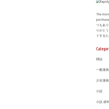
The more
purcha
つもあり
りがとう
ドする
Categor
雑誌
一般漫画
少女漫画
小説
小説 成