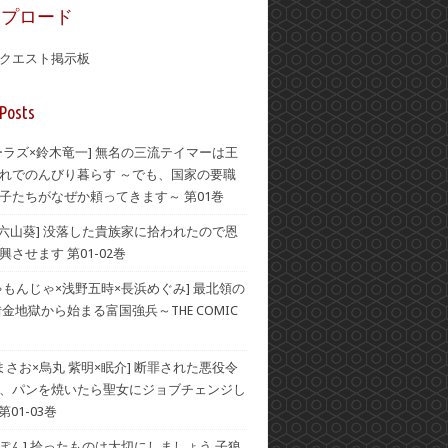
ップロード
クエスト掲示板
Posts
ーラズ×鈴木竜一] 無名の三流テイマーは王
れでのんびり暮らす ～でも、国家の要職
子たちがなぜか頼ってきます～ 第01巻
×六山葵] 没落した貴族家に拾われたので恩
させます 第01-02巻
ゃもんじゃ×浅野五時×長浜めぐみ] 最北領の
借金地獄から始まる富国強兵～THE COMIC
 まさお×烏丸 紫明×眠介] 断罪された悪役令
、パンを焼いたら聖女にジョブチェンジし
第01-03巻
×ぽん] 拾ったものは大切にしましょう 子狼