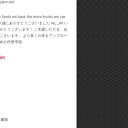
 funds we have, the more books we can
se! 誠にありがとうございました m(_ _)m い
がとうございます！ ご支援いただき、あ
ございます。 より多くの本をアップロー
ための代替手段
ies
年書籍