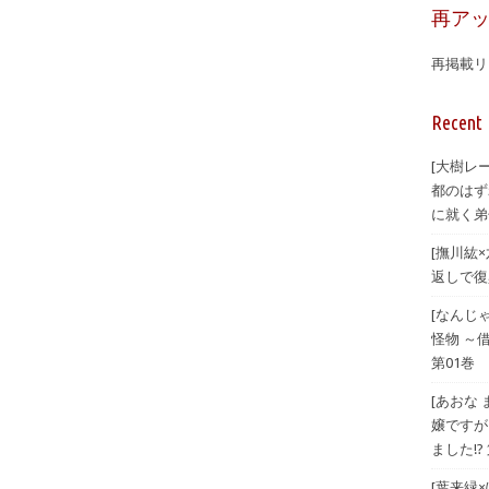
再ア
再掲載リ
Recent 
[大樹レ
都のはず
に就く弟
[撫川紘
返しで復興
[なんじ
怪物 ～
第01巻
[あおな
嬢ですが
ました!? 
[葉来緑