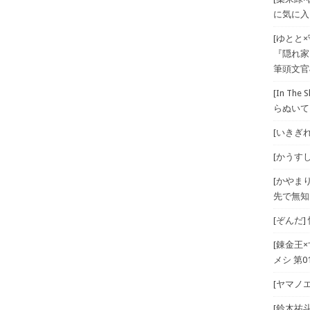
に気に入
[ゆとと
『隠れ家
筆頭文官
[In T
らぬいて
[いきぎれ
[かうすしあ
[かやま
先で無知
[ぞんだ
[錬金王
メシ 第01
[ヤマノエ
[鈴木祐斗]