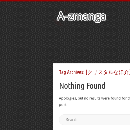
Tag Archives:
[クリスタルな洋介] 
Nothing Found
Apologies, but no results were found for th
post.