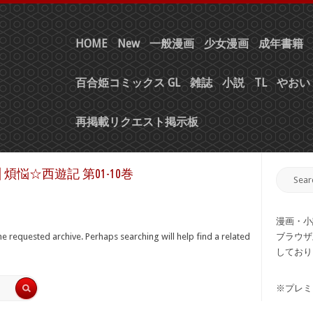
HOME
New
一般漫画
少女漫画
成年書籍
百合姫コミックス GL
雑誌
小説
TL
やおい 
再掲載リクエスト掲示板
煩悩☆西遊記 第01-10巻
漫画・小
e requested archive. Perhaps searching will help find a related
ブラウザ
しており
※プレミ