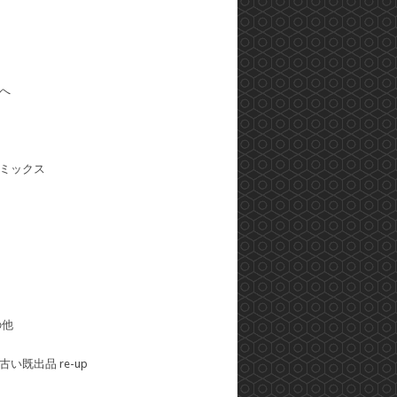
へ
ミックス
の他
い既出品 re-up