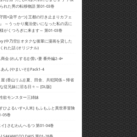
られた男の転移物語 第01-03巻
×守雨×染平 かつ] 王都の行き止まりカフェ
』 ～うっかり魔法使いになった私の店に
様がくつろぎに来ます～ 第01-03巻
he Sky (中乃空)] オタクな後輩に漫画を貸した
くれた話 (オリジナル)
商会 (れんする)] 償い妻 番外編2-4+
ん (やまいそ)] Pack1-4
り屋 (香山リム)] 夏、田舎、共犯関係～帰省
な従兄妹に沼る日々～ [DL版]
] 性欲モンスター三姉妹
×すひよるいす×人米] もふもふと異世界冒険
-05巻
イ] さむわんへるつ 第01-04巻
 SAKAMOTO DAYS 第01-28巻