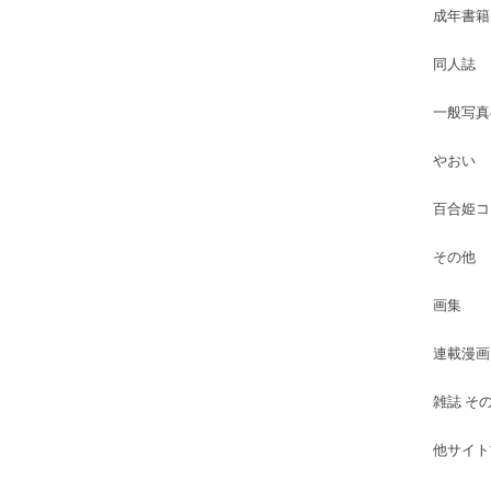
成年書籍
同人誌
一般写真
やおい
百合姫コ
その他
画集
連載漫画
雑誌 そ
他サイト古