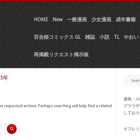
HOME
New
一般漫画
少女漫画
成年書籍
百合姫コミックス GL
雑誌
小説
TL
やおい 
再掲載リクエスト掲示板
5年
漫画・小
e requested archive. Perhaps searching will help find a related
ブラウザ
しており
※プレミ