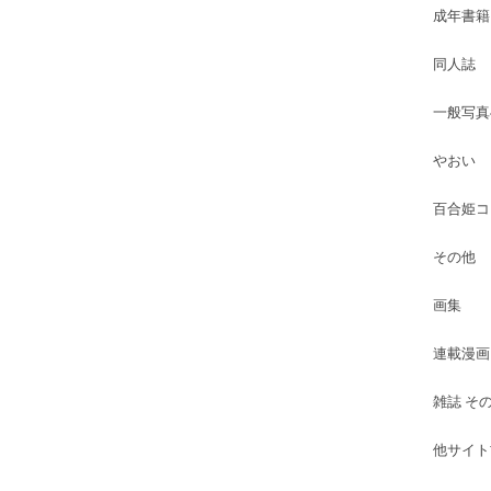
成年書籍
同人誌
一般写真
やおい
百合姫コ
その他
画集
連載漫画
雑誌 そ
他サイト古