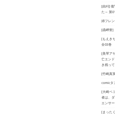
[由刈]
た～ 第0
姉フレンド
[函岬誉]
[もえき
全03巻
[美琴ア
亡エンド
き残ってや
[竹崎真実
comicタン
[大崎ペ
者は、ダ
エンサー
[まったく