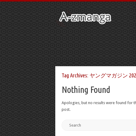
Tag Archives:
ヤングマガジン 202
Nothing Found
Apologies, but no results were found for th
post.