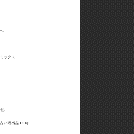
へ
ミックス
の他
い既出品 re-up