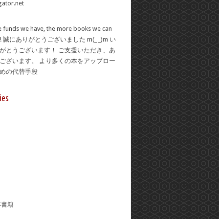
 funds we have, the more books we can
se! 誠にありがとうございました m(_ _)m い
がとうございます！ ご支援いただき、あ
ございます。 より多くの本をアップロー
ための代替手段
ies
年書籍