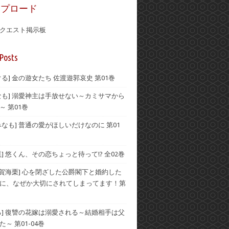
ップロード
クエスト掲示板
Posts
ぐる] 金の遊女たち 佐渡遊郭哀史 第01巻
なも] 溺愛神主は手放せない～カミサマから
～ 第01巻
みなも] 普通の愛がほしいだけなのに 第01
晃] 悠くん、その恋ちょっと待って!? 全02巻
伊賀海栗] 心を閉ざした公爵閣下と婚約した
に、なぜか大切にされてしまってます！第
る] 復讐の花嫁は溺愛される～結婚相手は父
～ 第01-04巻