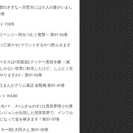
 復讐のきずな～完璧夫には５人の妻がいまし
1巻
 118号
 リベンジ～時をつむぐ復讐～ 第01-02巻
ち×三浦マキ] マウントするやつ黙らせます
ヤ×タカば×四葉凪] クソゲー悪役令嬢 ～滅
しかない世界に転生したけど、しぶとく生
りますわ!～ 第01-02巻
] まんがグリム童話 金瓶梅 第01-41巻
ト Vol.80
コ丸×Ｙ．Ａ×ぷきゅのすけ] 異世界帰りの勇
ンジョンが出現した現実世界で、インフル
になって金を稼ぎます！第01-07巻
モー助] 犬田さん 第01-03巻