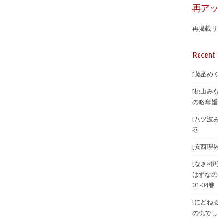
再ア
再掲載リ
Recent 
[藤丞め
[桃山み
の略奪婚
[八ツ波
巻
[安西理
[なき×
はずなの
01-04巻
[にどね
の仇でした