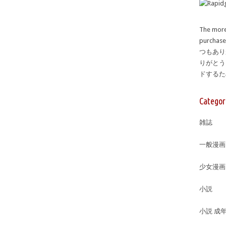
The more
purcha
つもあり
りがとう
ドする
Categor
雑誌
一般漫画
少女漫画
小説
小説 成