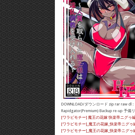
DOWNLOAD/ダウンロード zip rar raw dl :
Rapidgator(Premium) Backup re-up 予
[ワラビモチー] 魔王の花嫁 快楽帝ニグゥ編
[ワラビモチー]_魔王の花嫁_快楽帝ニグゥ編(1
[ワラビモチー]_魔王の花嫁_快楽帝ニグゥ編_2