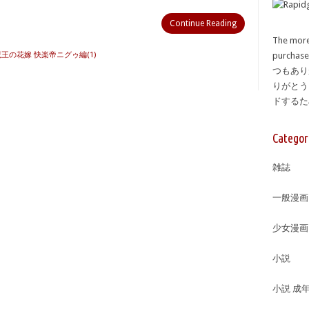
Continue Reading
The more
魔王の花嫁 快楽帝ニグゥ編(1)
purcha
つもあり
りがとう
ドする
Categor
雑誌
一般漫画
少女漫画
小説
小説 成