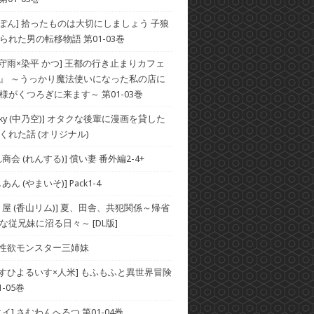
×ぽん] 拾ったものは大切にしましょう 子狼
られた男の転移物語 第01-03巻
×守雨×染平 かつ] 王都の行き止まりカフェ
』 ～うっかり魔法使いになった私の店に
様がくつろぎに来ます～ 第01-03巻
he Sky (中乃空)] オタクな後輩に漫画を貸した
くれた話 (オリジナル)
商会 (れんする)] 償い妻 番外編2-4+
ん (やまいそ)] Pack1-4
り屋 (香山リム)] 夏、田舎、共犯関係～帰省
な従兄妹に沼る日々～ [DL版]
] 性欲モンスター三姉妹
×すひよるいす×人米] もふもふと異世界冒険
-05巻
イ] さむわんへるつ 第01-04巻