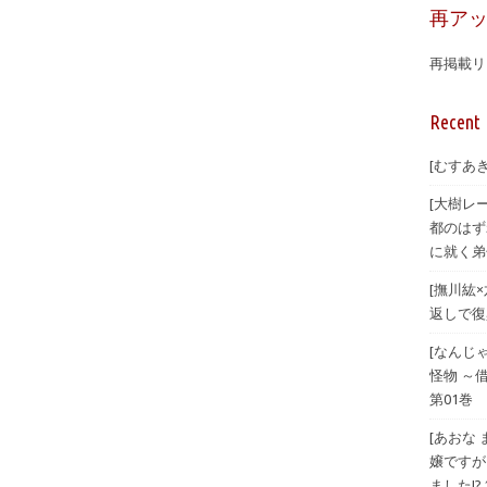
再ア
再掲載リ
Recent 
[むすあき
[大樹レ
都のはず
に就く弟
[撫川紘
返しで復興
[なんじ
怪物 ～
第01巻
[あおな
嬢ですが
ました!? 