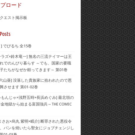
ップロード
クエスト掲示板
Posts
] でびるち 全15巻
ーラズ×鈴木竜一] 無名の三流テイマーは王
れでのんびり暮らす ～でも、国家の要職
子たちがなぜか頼ってきます～ 第01巻
×六山葵] 没落した貴族家に拾われたので恩
させます 第01-02巻
ゃもんじゃ×浅野五時×長浜めぐみ] 最北領の
借金地獄から始まる富国強兵～THE COMIC
 まさお×烏丸 紫明×眠介] 断罪された悪役令
、パンを焼いたら聖女にジョブチェンジし
第01-03巻