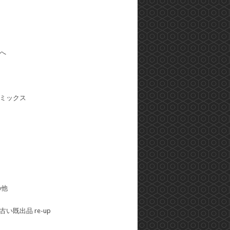
へ
ミックス
の他
い既出品 re-up