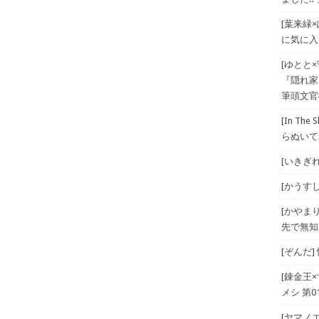
[葉来緑
に気に入
[ゆとと
『隠れ家
筆頭文官
[In T
らぬいて
[いきぎれ
[かうすしあ
[かやま
先で無知
[ぞんだ
[錬金王
メシ 第01
[ヤマノエ