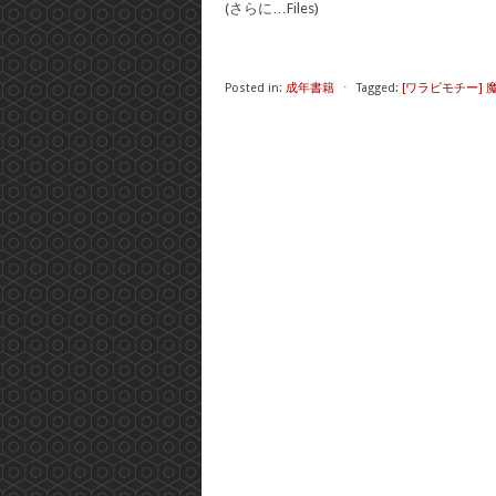
(さらに…Files)
Posted in:
成年書籍
⋅
Tagged:
[ワラビモチー] 