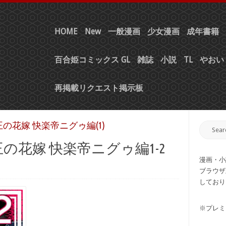
HOME
New
一般漫画
少女漫画
成年書籍
百合姫コミックス GL
雑誌
小説
TL
やおい 
再掲載リクエスト掲示板
王の花嫁 快楽帝ニグゥ編(1)
王の花嫁 快楽帝ニグゥ編1-2
漫画・小
ブラウザ
しており
※プレミ