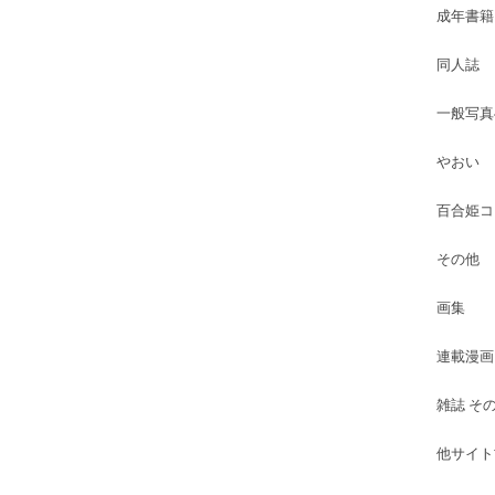
成年書籍
同人誌
一般写真
やおい
百合姫コ
その他
画集
連載漫画
雑誌 そ
他サイト古