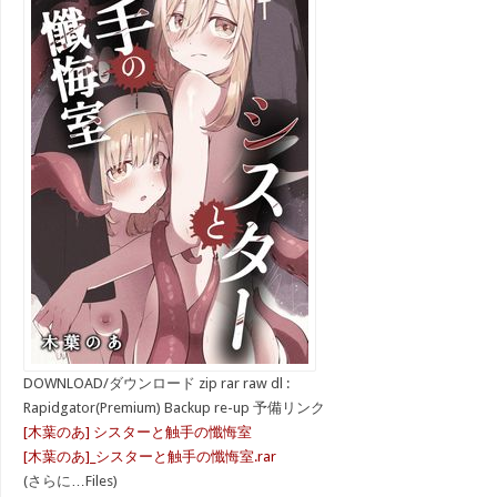
DOWNLOAD/ダウンロード zip rar raw dl :
Rapidgator(Premium) Backup re-up 予備リンク
[木葉のあ] シスターと触手の懺悔室
[木葉のあ]_シスターと触手の懺悔室.rar
(さらに…Files)