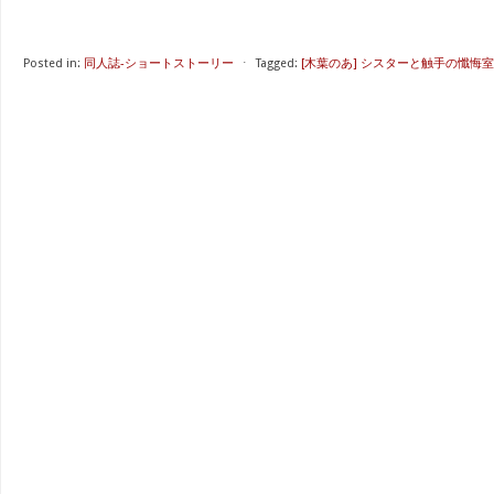
Posted in:
同人誌-ショートストーリー
⋅
Tagged:
[木葉のあ] シスターと触手の懺悔室