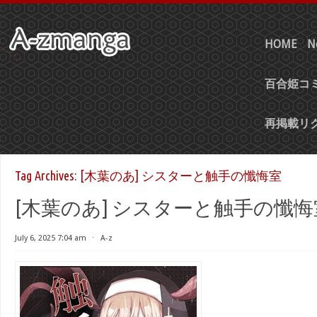
HOME
N
百合姫コミ
再掲載リ
Tag Archives:
[木葉のあ] シスターと触手の懺悔室
[木葉のあ] シスターと触手の懺悔
July 6, 2025 7:04 am
⋅
A-z