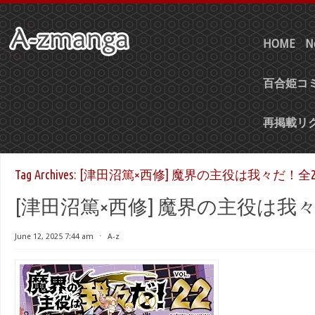
HOME
N
百合姫コミ
再掲載リ
Tag Archives:
[津田沼篤×西修] 魔界の主役は我々だ！全2
[津田沼篤×西修] 魔界の主役は我々
June 12, 2025 7:44 am
⋅
A-z