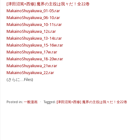
[津田沼篤×西修] 魔界の主役は我々だ！全22巻
MakainoShuyakuwa_01-05.rar
MakainoShuyakuwa_06-10.rar
MakainoShuyakuwa_10-11s.rar
MakainoShuyakuwa_12s.rar
MakainoShuyakuwa_13-14s.rar
MakainoShuyakuwa_15-16w.rar
MakainoShuyakuwa_17w.rar
MakainoShuyakuwa_18-20w.rar
MakainoShuyakuwa_21w.rar
MakainoShuyakuwa_22.rar
(さらに…Files)
Posted in:
一般漫画
⋅
Tagged:
[津田沼篤×西修] 魔界の主役は我々だ！全22巻