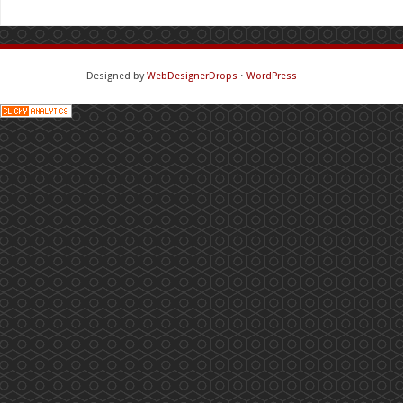
Designed by
WebDesignerDrops
⋅
WordPress