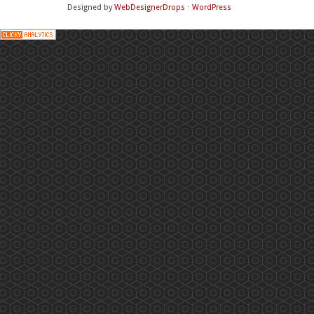
Designed by
WebDesignerDrops
⋅
WordPress