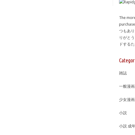
The more
purcha
つもあり
りがとう
ドする
Categor
雑誌
一般漫画
少女漫画
小説
小説 成