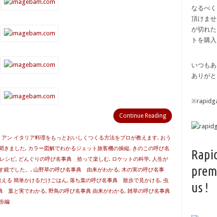
なるべく
頂けませ
が切れた
トを購入
いつもあ
ありがと
※rapi
Continue Reading
リアン イタリア料理をもっとおいしくつくる方法をプロが教えます
,
おう
聞きました
,
カラー図解でわかるジェット旅客機の操縦
,
きのこの呼び名
Rapi
しレシピ
,
どんぐりの呼び名事典 拾って楽しむ
,
ロケットの科学
,
人生が
prem
す鏡でした。
,
山野草の呼び名事典 由来がわかる
,
木の実の呼び名事
える 簡単かけるだけごはん
,
落ち葉の呼び名事典 散歩で見かける
,
虫
us !
典 葉と実でわかる
,
野鳥の呼び名事典 由来がわかる
,
雑草の呼び名事典
歩編