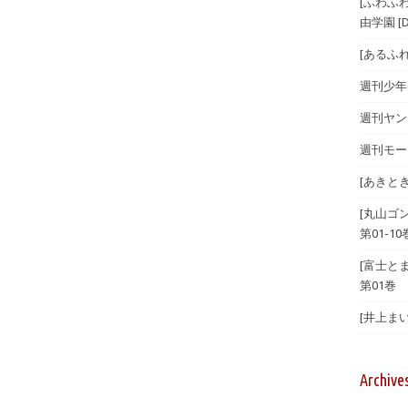
[ふわふ
由学園 [D
[あるふ
週刊少年チ
週刊ヤング
週刊モーニ
[あきとき
[丸山ゴ
第01-10
[富士とま
第01巻
[井上まい
Archive