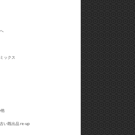
へ
ミックス
の他
い既出品 re-up