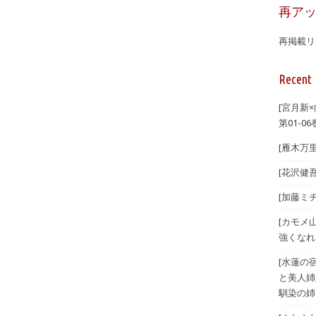
再ア
再掲載リ
Recent 
[宮月新
第01-06
[雁木万里
[花沢健吾
[加藤ミチ
[カモメ
強くなれ
[水蓮の宿
と美人姉
馴染の姉