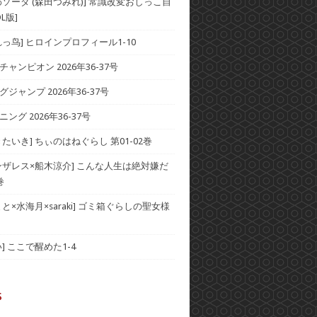
わソーダ (森田つみれ)] 常識改変おしっこ自
L版]
れっ鸟] ヒロインプロフィール1-10
ャンピオン 2026年36-37号
ジャンプ 2026年36-37号
ング 2026年36-37号
たいき] ちぃのはねぐらし 第01-02巻
ンザレス×船木涼介] こんな人生は絶対嫌だ
巻
と×水海月×saraki] ゴミ箱ぐらしの聖女様
] ここで醒めた1-4
s