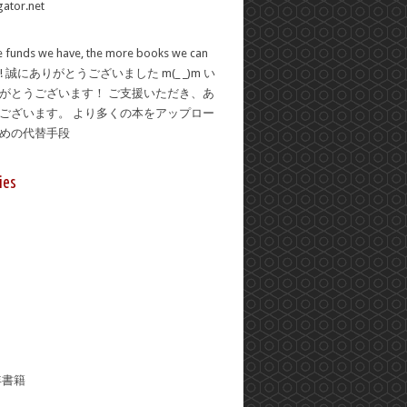
 funds we have, the more books we can
se! 誠にありがとうございました m(_ _)m い
がとうございます！ ご支援いただき、あ
ございます。 より多くの本をアップロー
ための代替手段
ies
年書籍