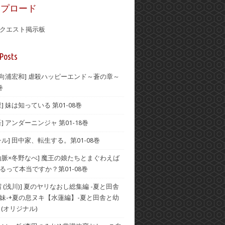
ップロード
クエスト掲示板
Posts
×向浦宏和] 虐殺ハッピーエンド～蒼の章～
巻
] 妹は知っている 第01-08巻
] アンダーニンジャ 第01-18巻
ル] 田中家、転生する。第01-08巻
山脈×冬野なべ] 魔王の娘たちとまぐわえば
るって本当ですか？第01-08巻
 (浅川)] 夏のヤリなおし総集編 -夏と田舎
妹-+夏の息ヌキ【水蓮編】-夏と田舎と幼
 (オリジナル)