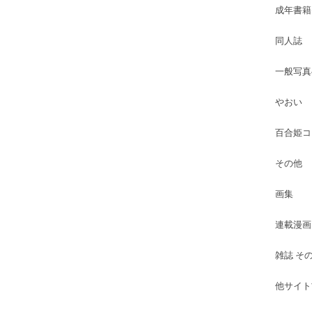
成年書籍
同人誌
一般写真
やおい
百合姫コ
その他
画集
連載漫画
雑誌 そ
他サイト古