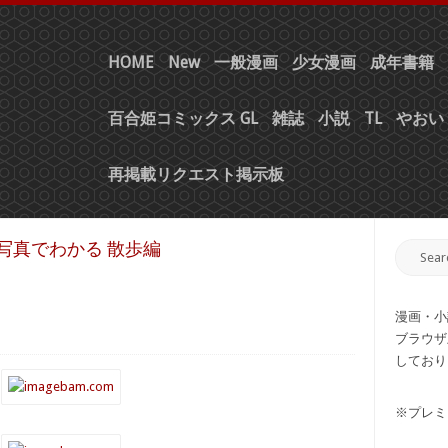
HOME
New
一般漫画
少女漫画
成年書籍
百合姫コミックス GL
雑誌
小説
TL
やおい 
再掲載リクエスト掲示板
写真でわかる 散歩編
漫画・小
ブラウザ
しており
※プレミ