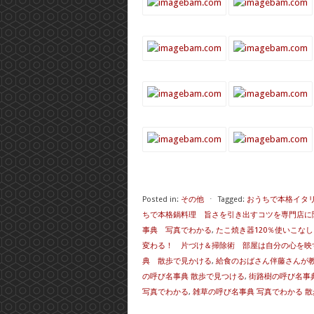
Posted in:
その他
⋅
Tagged:
おうちで本格イタ
ちで本格鍋料理 旨さを引き出すコツを専門店に
事典 写真でわかる
,
たこ焼き器120％使いこな
変わる！ 片づけ＆掃除術 部屋は自分の心を映
典 散歩で見かける
,
給食のおばさん伴藤さんが教
の呼び名事典 散歩で見つける
,
街路樹の呼び名事
写真でわかる
,
雑草の呼び名事典 写真でわかる 散