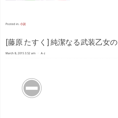
Posted in:
小説
[藤原 たすく] 純潔なる武装乙女
March 8, 2015 3:52 am
⋅
A-z