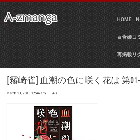
HOME
N
百合姫コミ
再掲載リ
[霧崎雀] 血潮の色に咲く花は 第01-
March 13, 2015 12:44 am
⋅
A-z