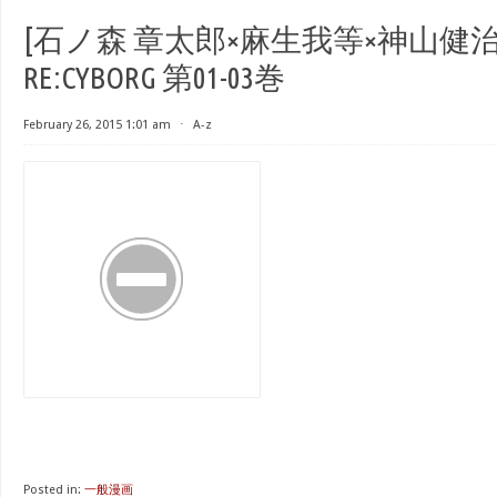
[石ノ森 章太郎×麻生我等×神山健治] 
RE:CYBORG 第01-03巻
February 26, 2015 1:01 am
⋅
A-z
Posted in:
一般漫画