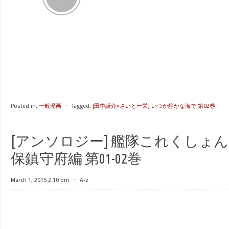
Posted in:
一般漫画
⋅
Tagged:
[田中謙介×さいとー栄] いつか静かな海で 第02巻
[アンソロジー] 艦隊これくしょん 
保鎮守府編 第01-02巻
March 1, 2015 2:10 pm
⋅
A-z