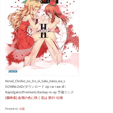
Novel_Chishio_no_Iro_ni_Saku_Hana_wa_v
DOWNLOAD/ダウンロード zip rar raw dl :
Rapidgator(Premium) Backup re-up 予備リンク
[霧崎雀] 血潮の色に咲く花は 第01-02巻
Posted in:
小説