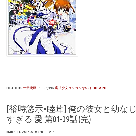
Posted in:
一般漫画
⋅
Tagged:
魔法少女リリカルなのはINNOCENT
[裕時悠示×睦茸] 俺の彼女と幼な
すぎる 愛 第01-09話(完)
March 11, 2015 3:10 pm
⋅
A-z