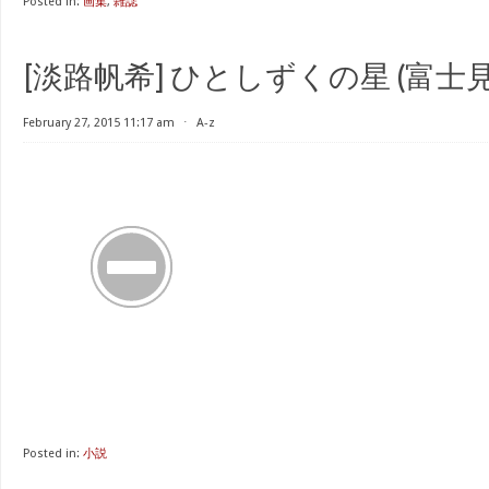
Posted in:
画集
,
雑誌
[淡路帆希] ひとしずくの星 (富士見
February 27, 2015 11:17 am
⋅
A-z
Posted in:
小説