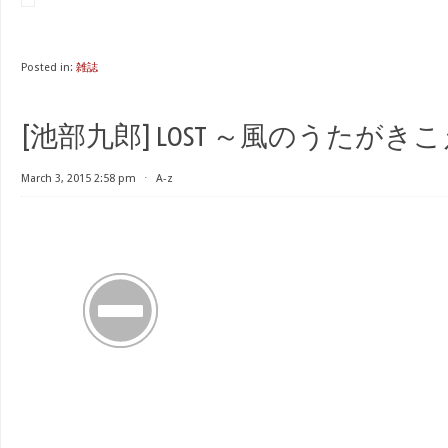
Posted in:
雑誌
[池部九郎] LOST ～風のうたがき
March 3, 2015 2:58 pm
⋅
A-z