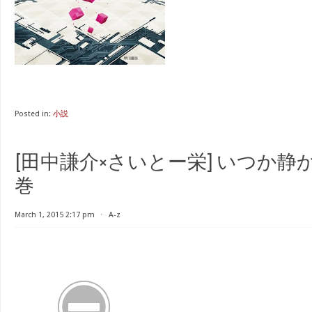
Posted in:
小説
[田中謙介×さいとー栄] いつか静か
巻
March 1, 2015 2:17 pm
⋅
A-z