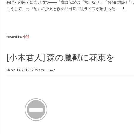
あげくの果てに言い放つ――「我は伝説の『竜』なり」「お前は私の『
こうして、元『竜』の少女と僕の非日常主従ライフが始まった――!!
Posted in:
小説
[小木君人] 森の魔獣に花束を
March 13, 2015 12:39 am
⋅
A-z