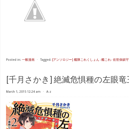
Posted in:
一般漫画
⋅
Tagged:
[アンソロジー] 艦隊これくしょん -艦これ- 佐世保鎮守府
[千月さかき] 絶滅危惧種の左眼竜王 
March 1, 2015 12:24 am
⋅
A-z