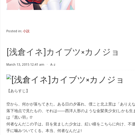
Posted in:
小説
[浅倉イネ]カイブツ×カノジョ
March 13, 2015 12:41 am
⋅
A-z
【あらすじ】
空から、何かが落ちてきた。ある日の夕暮れ、僕こと北上景は「ありえ
落下地点で見たもの、それは――西洋人形のような金髪美少女(しかも生ま
は『黒い羽』!?
何者なんだこの子は。目を覚ました少女は、紅い瞳をこちらに向け、不
手に噛みついてくる。本当、何者なんだよ!