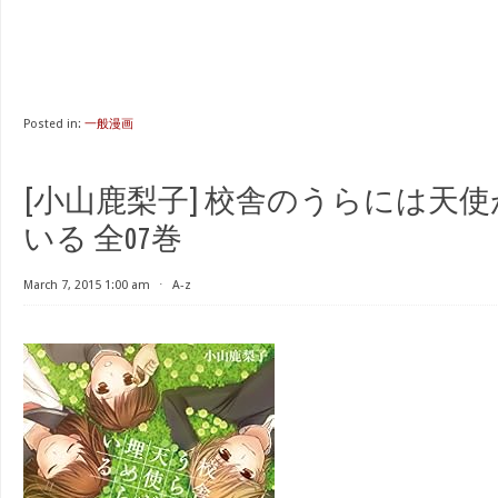
Posted in:
一般漫画
[小山鹿梨子] 校舎のうらには天
いる 全07巻
March 7, 2015 1:00 am
⋅
A-z