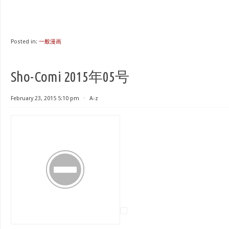
Posted in:
一般漫画
Sho-Comi 2015年05号
February 23, 2015 5:10 pm
⋅
A-z