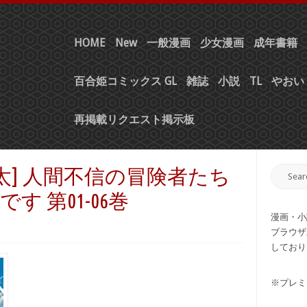
HOME
New
一般漫画
少女漫画
成年書籍
百合姫コミックス GL
雑誌
小説
TL
やおい 
再掲載リクエスト掲示板
太] 人間不信の冒険者たち
 第01-06巻
漫画・小
ブラウザ
しており
※プレミ