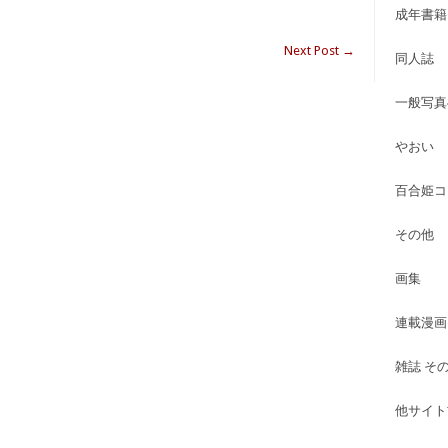
成年書籍
Next Post
→
同人誌
一般写真
やおい
百合姫コ
その他
画集
連載漫画
雑誌 そ
他サイト古