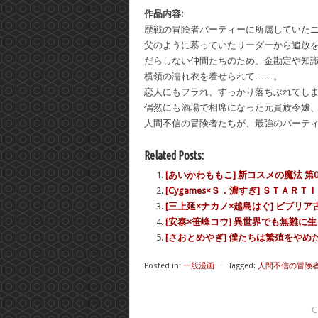
作品内容:
歴戦の冒険者パーティーに所属していた
父のように慕っていたリーダーから追放
だらしない仲間たちのため、金勘定や知
横領の濡れ衣を着せられて……。
恋人にもフラれ、すっかり落ちぶれてし
偶然にも酒場で相席になった元貴族令嬢
人間不信の冒険者たちが、最強のパーテ
Related Posts:
[あいかわももこ] 新コスメの魔法 第01
[Cygames×Ｓ．濃すぎ] ＳＴＡＲ
[三上延×ナカノ×越島はぐ] ビブリア古
[安泰×笹峰コウ] 異世界でも無難に生き
[さおとめやぎ] 僕たちは繁殖をやめた 
Posted in:
一般漫画
⋅
Tagged:
人間不信の冒険者
C