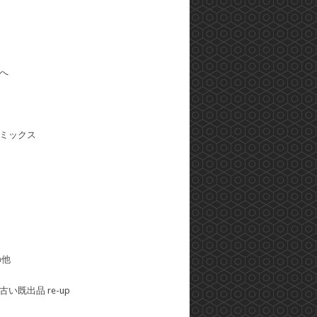
へ
ミックス
の他
い既出品 re-up