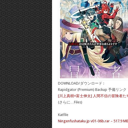
DOWNLOAD/ダウンロード :
Rapidgator (Premium) Backup 予備リンク
[川上真樹×富士伸太] 人間不信の冒険者たち
(さらに…Files)
Katfile
Ningenfushataku jp v01-06b.rar – 517.9 M