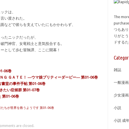
ニックは、
The more
を言い渡された。
purcha
識面などで彼らを支えていたにもかかわらず、
つもあり
りがとう
まったニックだったが、
ドする
、破門神官、女竜戦士と意気投合する。
ィーとして歩む冒険譚、ここに開幕！
Categor
雑誌
-06巻
ＴＩＮＧ ＧＡＴＥ！ ―ウマ娘プリティーダービー― 第01-06巻
一般漫画
書堂の事件手帖 第01-06巻
たい症候群 第01-07巻
少女漫画
第01-06巻
小説
たちが世界を救うようです 第01-06巻
小説 成
omments are closed.