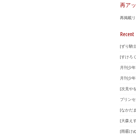
再ア
再掲載リ
Recent 
[ずり騎士
[すけろく
月刊少年マ
月刊少年
[次見やを
プリンセ
[なかだま
[大森えす
[雨霰けぬ