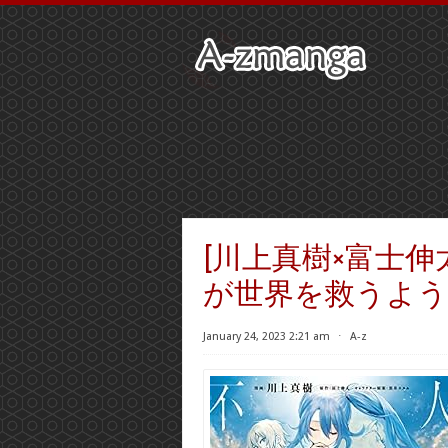
[川上真樹×富士伸
が世界を救うようです
January 24, 2023 2:21 am
⋅
A-z