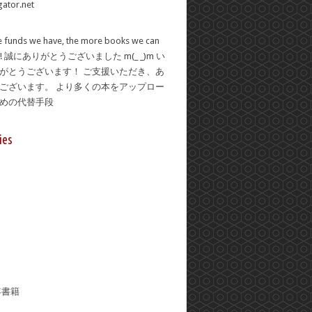
 funds we have, the more books we can
se! 誠にありがとうございました m(_ _)m い
がとうございます！ ご支援いただき、あ
ございます。 より多くの本をアップロー
ための代替手段
ies
年書籍