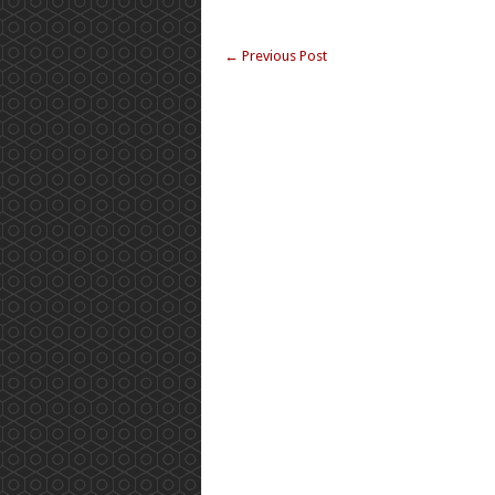
←
Previous Post