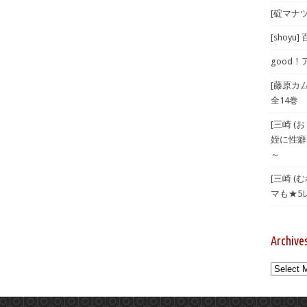
[碇マナツ
[shoyu
good！
[藤原カ
全14巻
[三崎 
姪に性癖
～
[三崎 
マも★5
Archive
Archives