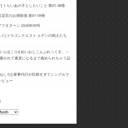
] くらいあの子としたいこと 第01-08巻
] 百花宮のお掃除係 第01-09巻
アフタヌーン 2026年09号
ムイ] ドラゴンクエスト エデンの戦士たち
(おくらほこり)] めいおじこんぷれっくす。～
暴かれて素直になるまで責められちゃう話
(むねしろ)] 家事代行が巨根すぎてシングルマ
レビュー
s