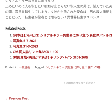
シリアルキラー異世界に降り立つ
止めたいのに人を殺したい衝動が止まらない殺人鬼の男は、望んでいた
の間、異世界転生してしまう。女神から託された使命は、男の殺人衝動を
ことだった！転生者が聖者とは限らない！異世界転生サスペンス！
Related Posts:
[河本ほむら×ヒロ] シリアルキラー異世界に降り立つ 異世界バトルロイ
写真集 5-7-2023
写真集 31-3-2023
C95 同人誌リンク集PACK 1-100
[村田真哉×隅田かずあさ] キリングバイツ 第01-26巻
Posted in:
一般漫画
⋅
Tagged:
シリアルキラー 異世界に降り立つ 第01-09巻
Comments are closed.
←
Previous Post