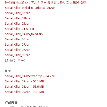
[一粒苺×ヒロ] シリアルキラー 異世界に降り立つ 第01-09巻
Serial_Killer_Isekai_ni_Oritatsu_01.rar
Serial_Killer_02.rar
Serial_Killer_02b.rar
Serial_Killer_03.rar
Serial_Killer_01-03.rar
Serial_Killer_04-05_fixed.zip
Serial_Killer_06.rar
Serial_Killer_07.rar
Serial_Killer_08.rar
Serial_Killer_09.rar
(さらに…Files)
free
Serial_Killer_04-05 fixed.zip – 94.7 MB
Serial_Killer_07.rar – 56.1 MB
Serial_Killer_08.rar – 59.6 MB
Serial_Killer_09.rar – 72.1 MB
作品内容: