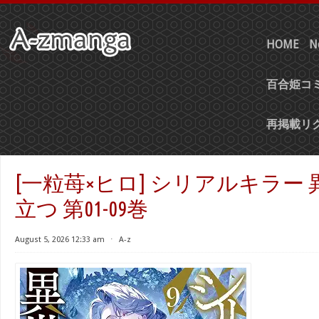
HOME
N
百合姫コミ
再掲載リ
[一粒苺×ヒロ] シリアルキラー
立つ 第01-09巻
August 5, 2026 12:33 am
⋅
A-z