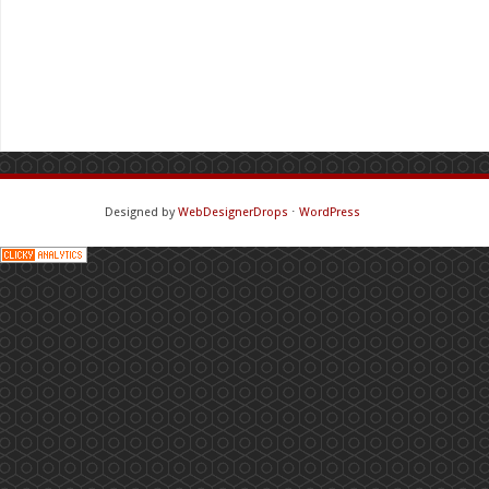
Designed by
WebDesignerDrops
⋅
WordPress