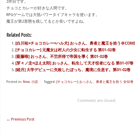
2作目です。
チョコとカレーが好きな人間です。
RPGゲームでは大抵パワータイプキャラを使います。
魔王が第2形態を残してるとか良いですよね。
Related Posts:
[白川祐×チョコカレー×ハル犬] おっさん、勇者と魔王を拾う＠COMIC 
[チョコカレー] 元魔女は村人の少女に転生する 第01-02巻
[藍藤唯] おっさん、不労所得で帝国を導く 第01-02巻
[芽々ノ圭×ほえ太郎] おっさん、転生して天才役者になる 第01-07巻
[睦月] 大学デビューに失敗したぼっち、魔境に生息す。第01-02巻
Posted in:
New
,
小説
⋅
Tagged:
[チョコカレー] おっさん、勇者と魔王を拾う 全02巻
Comments are closed.
←
Previous Post