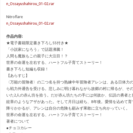
n_Ossayushahirou_01-02.rar
Nitroflare
n_Ossayushahirou_01-02.rar
作品内容:
★電子書籍限定書き下ろしSS付き★
「小説家になろう」で話題沸騰！
人間も魔族もこの親子に大注目！？
世界の命運を左右する、ハートフル子育てストーリー！
書き下ろし短編も収録！
【あらすじ】
〈万能の冒険者〉の二つ名を持つ熟練中年冒険者アレンは、ある日体力
ら戦力外通告を受ける。悲しみに明け暮れながら故郷の村に帰るが、そ
いた2人の赤ん坊を拾う。だが赤ん坊たちの手には何故か、伝説の勇者と
紋章のようなアザがあった。そして月日は経ち、8年後。愛情を込めて育
降りかかるが、アレンは自分の危険も顧みず果敢に立ち向かっていく。
世界の命運を左右する、ハートフル子育てストーリー！
著者について
●チョコカレー