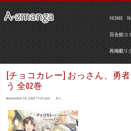
HOME
N
百合姫コミ
再掲載リ
[チョコカレー] おっさん、勇
う 全02巻
November 14, 2020 11:01 pm
⋅
A-z