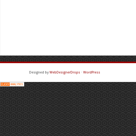
Designed by
WebDesignerDrops
⋅
WordPress