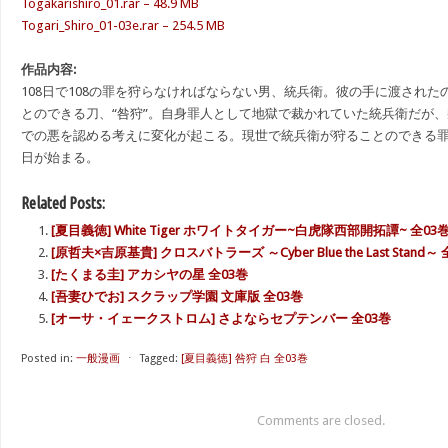
Togakarishiro_01.rar – 48.9 MB
Togari_Shiro_01-03e.rar – 254.5 MB
作品内容:
108日で108の罪を狩らなければならない男、統兵衛。彼の手に渡され
とのできる刀、“咎狩”。自身罪人として地獄で裁かれていた統兵衛だが
での悪を認める考えに変化が起こる。現世で統兵衛が狩ることのできる
日が始まる。
Related Posts:
[夏目義徳] White Tiger ホワイトタイガー~白虎隊西部開拓譚~ 全03
[原哲夫×吉原基貴] クロスバトラーズ ～Cyber Blue the Last Stand～ 
[たくまる圭] アカシヤの星 全03巻
[吾妻ひでお] スクラップ学園 文庫版 全03巻
[オーサ・イェークストロム] さよならセプテンバー 全03巻
Posted in:
一般漫画
⋅
Tagged:
[夏目義徳] 咎狩 白 全03巻
Comments are closed.