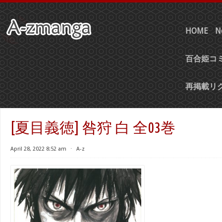
HOME
N
百合姫コミ
再掲載リ
[夏目義徳] 咎狩 白 全03巻
April 28, 2022 8:52 am
⋅
A-z