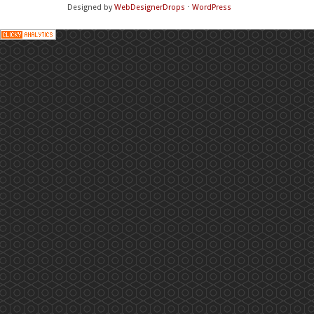
Designed by
WebDesignerDrops
⋅
WordPress