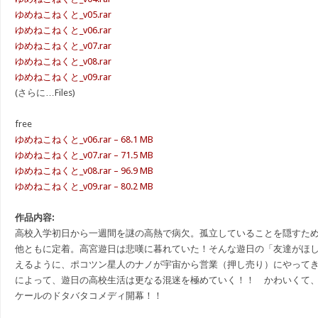
ゆめねこねくと_v05.rar
ゆめねこねくと_v06.rar
ゆめねこねくと_v07.rar
ゆめねこねくと_v08.rar
ゆめねこねくと_v09.rar
(さらに…Files)
free
ゆめねこねくと_v06.rar – 68.1 MB
ゆめねこねくと_v07.rar – 71.5 MB
ゆめねこねくと_v08.rar – 96.9 MB
ゆめねこねくと_v09.rar – 80.2 MB
作品内容:
高校入学初日から一週間を謎の高熱で病欠。孤立していることを隠すた
他ともに定着。高宮遊日は悲嘆に暮れていた！そんな遊日の「友達がほ
えるように、ポコツン星人のナノが宇宙から営業（押し売り）にやって
によって、遊日の高校生活は更なる混迷を極めていく！！ かわいくて
ケールのドタバタコメディ開幕！！