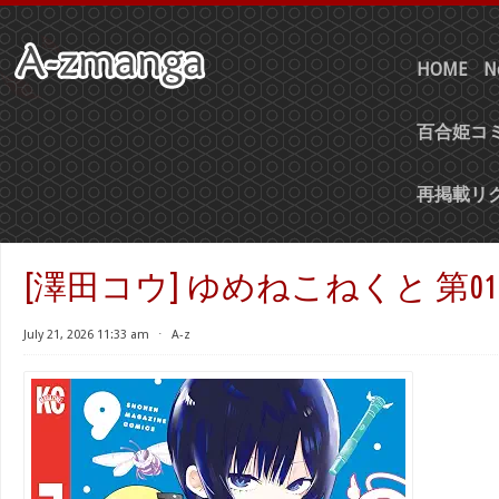
HOME
N
百合姫コミ
再掲載リ
[澤田コウ] ゆめねこねくと 第01-
July 21, 2026 11:33 am
⋅
A-z