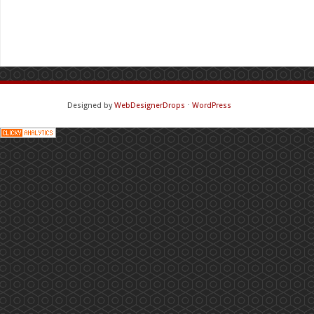
Designed by
WebDesignerDrops
⋅
WordPress