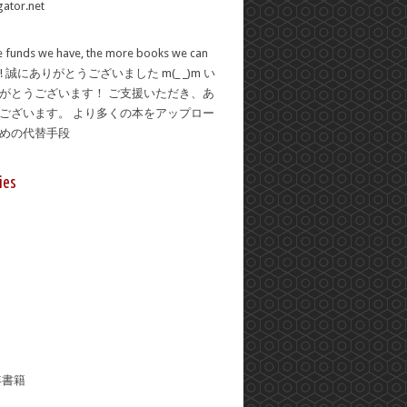
 funds we have, the more books we can
se! 誠にありがとうございました m(_ _)m い
がとうございます！ ご支援いただき、あ
ございます。 より多くの本をアップロー
ための代替手段
ies
年書籍