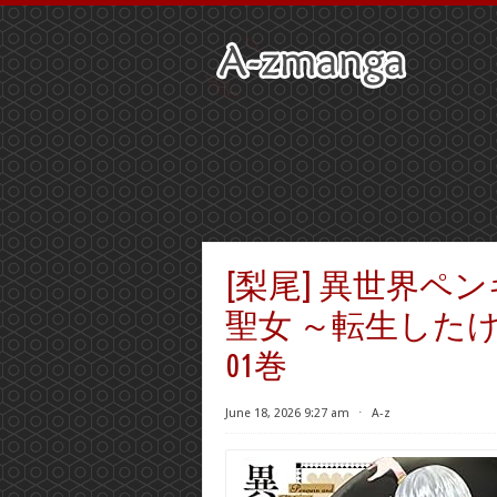
[梨尾] 異世界
聖女 ～転生した
01巻
June 18, 2026 9:27 am
⋅
A-z