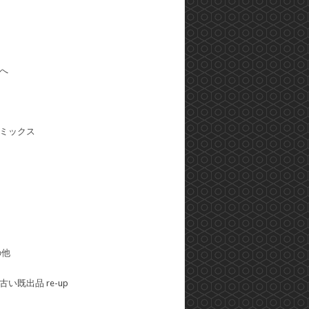
へ
ミックス
の他
い既出品 re-up