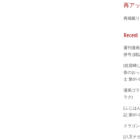
再ア
再掲載リ
Recent 
週刊漫画
併号 [雑誌
[佐賀崎
舎のおっ
士 第01-
漫画ゴラク 
ラク)
[ふじは
記 第01-
ドラゴンエ
[八又ナ