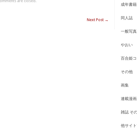
omments are closed.
成年書籍
同人誌
Next Post
→
一般写真
やおい
百合姫コ
その他
画集
連載漫画
雑誌 そ
他サイト古