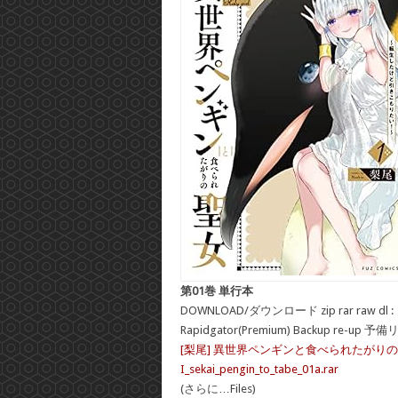
第01巻 単行本
DOWNLOAD/ダウンロード zip rar raw dl :
Rapidgator(Premium) Backup re-up 予
[梨尾] 異世界ペンギンと食べられたがりの
I_sekai_pengin_to_tabe_01a.rar
(さらに…Files)