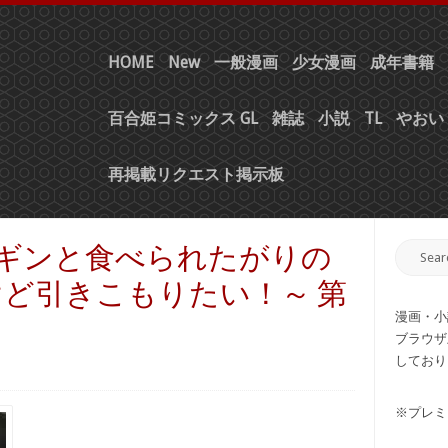
HOME
New
一般漫画
少女漫画
成年書籍
百合姫コミックス GL
雑誌
小説
TL
やおい 
再掲載リクエスト掲示板
ペンギンと食べられたがりの
けど引きこもりたい！～ 第
漫画・小
ブラウザ
しており
※プレミ