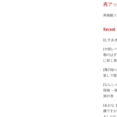
再ア
再掲載リ
Recent 
[むすあき
[大樹レ
都のはず
に就く弟
[撫川紘
返しで復興
[なんじ
怪物 ～
第01巻
[あおな
嬢ですが
ました!? 