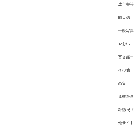
成年書籍
同人誌
一般写真
やおい
百合姫コ
その他
画集
連載漫画
雑誌 そ
他サイト古