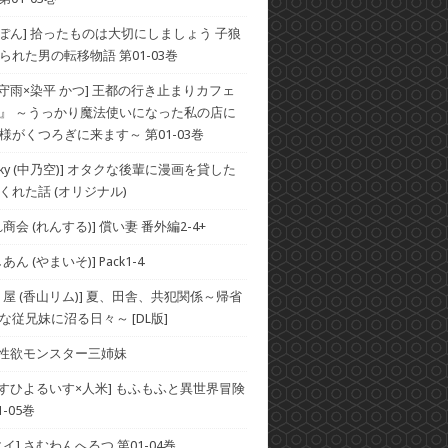
×ぽん] 拾ったものは大切にしましょう 子狼
られた男の転移物語 第01-03巻
×守雨×染平 かつ] 王都の行き止まりカフェ
』 ～うっかり魔法使いになった私の店に
様がくつろぎに来ます～ 第01-03巻
he Sky (中乃空)] オタクな後輩に漫画を貸した
くれた話 (オリジナル)
商会 (れんする)] 償い妻 番外編2-4+
ん (やまいそ)] Pack1-4
り屋 (香山リム)] 夏、田舎、共犯関係～帰省
な従兄妹に沼る日々～ [DL版]
] 性欲モンスター三姉妹
×すひよるいす×人米] もふもふと異世界冒険
-05巻
イ] さむわんへるつ 第01-04巻