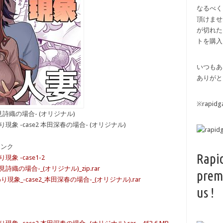
なるべく
頂けませ
が切れた
トを購入
いつもあ
ありがと
※rapi
深見詩織の場合- (オリジナル)
現象 -case2 本田深春の場合- (オリジナル)
備リンク
Rapi
象 -case1-2
詩織の場合-_(オリジナル)_zip.rar
prem
象_-case2_本田深春の場合-_(オリジナル).rar
us !