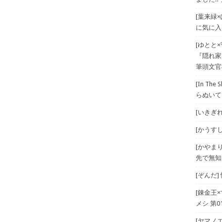
[葉来緑
に気に入
[ゆとと
『隠れ家
筆頭文官
[In T
らぬいて
[いきぎれ
[かうすしあ
[かやま
先で無知
[ぞんだ
[錬金王
メシ 第01
[ヤマノエ