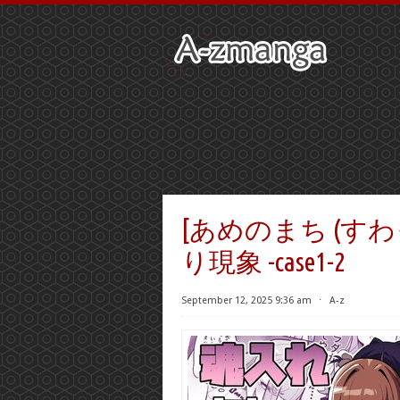
[あめのまち (す
り現象 -case1-2
September 12, 2025 9:36 am
⋅
A-z