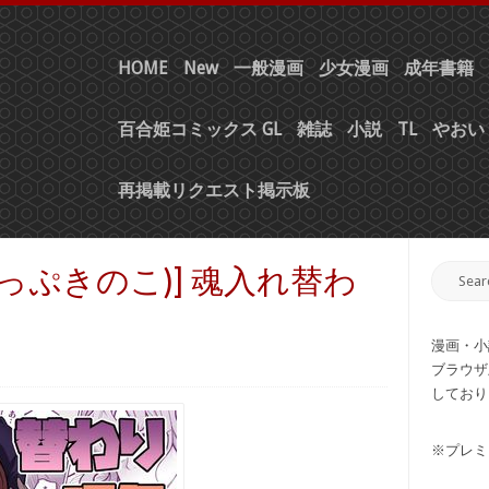
HOME
New
一般漫画
少女漫画
成年書籍
百合姫コミックス GL
雑誌
小説
TL
やおい 
再掲載リクエスト掲示板
わっぷきのこ)] 魂入れ替わ
漫画・小
ブラウザ
しており
※プレミ