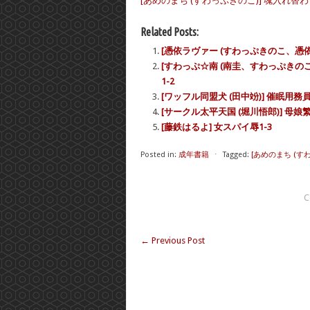
[あめのまち (すわっぷきのこ)] 魂入れ替わり現象 
Related Posts:
[憑依ラヴァー (すわっぷきのこ、憑依
[すわっぷ☆南 (南圭、すわっぷきの
1-2
[ワッフル同盟犬 (田中竕)] 催眠用務員 c
[サークル太平天国 (堀川悟郎)] 母娘繁
[藤鉄はるよ] 女スパイ辱1-3
Posted in:
成年書籍
⋅
Tagged:
[あめのまち (すわ
C
←
Previous Post