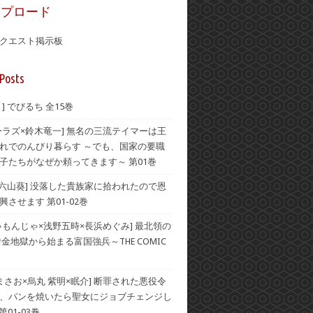
ップロード
クエスト掲示板
Posts
] でびるち 全15巻
ーラズ×鈴木竜一] 無名の三流テイマーは王
れでのんびり暮らす ～でも、国家の要職
子たちがなぜか頼ってきます～ 第01巻
×六山葵] 没落した貴族家に拾われたので恩
させます 第01-02巻
ゃもんじゃ×浅野五時×長浜めぐみ] 最北領の
借金地獄から始まる富国強兵～THE COMIC
 まさお×烏丸 紫明×眠介] 断罪された悪役令
、パンを焼いたら聖女にジョブチェンジし
第01-03巻