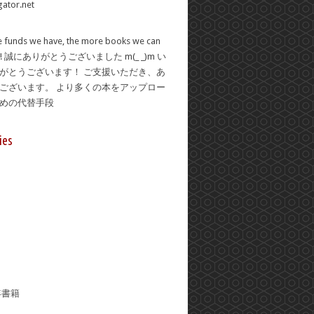
 funds we have, the more books we can
se! 誠にありがとうございました m(_ _)m い
がとうございます！ ご支援いただき、あ
ございます。 より多くの本をアップロー
ための代替手段
ies
年書籍