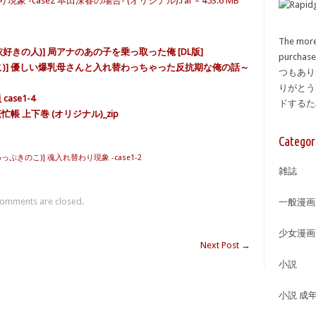
-case2 本田深春の場合- (オリジナル).rar – 453.6 MB
The more
好きの人)] 局アナのあの子を乗っ取った俺 [DL版]
purcha
こ)] 優しい爆乳母さんと入れ替わっちゃった反抗期な俺の話～
つもあり
りがとう
ase1-4
ドする
忙帳 上下巻 (オリジナル)_zip
Categor
っぷきのこ)] 魂入れ替わり現象 -case1-2
雑誌
omments are closed.
一般漫画
少女漫画
Next Post
→
小説
小説 成