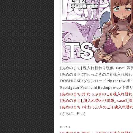
[あめのまち] 魂入れ替わり現象 -case1 
[あめのまち (すわっぷきのこ)] 魂入れ替わり
DOWNLOAD/ダウンロード zip rar raw dl :
Rapidgator(Premium) Backup re-up 予
[あめのまち (すわっぷきのこ)] 魂入れ替わり現
[あめのまち]_魂入れ替わり現象_-case1_深見
[あめのまち_(すわっぷきのこ)]_魂入れ替わり現
(さらに…Files)
mexa