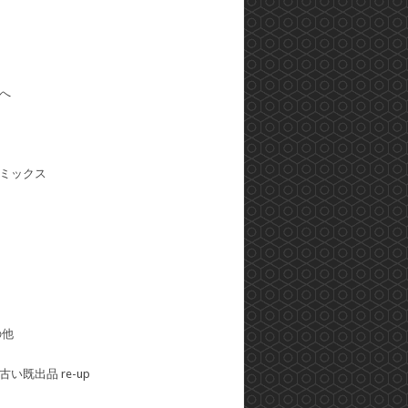
へ
ミックス
の他
い既出品 re-up