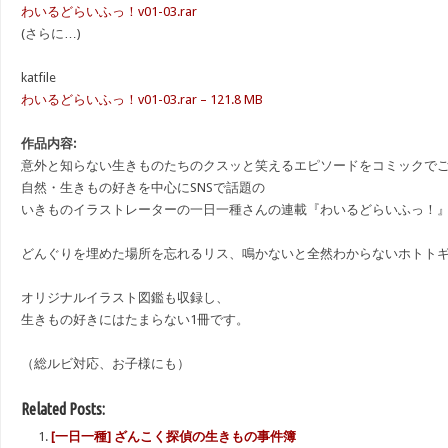
わいるどらいふっ！v01-03.rar
(さらに…)
katfile
わいるどらいふっ！v01-03.rar – 121.8 MB
作品内容:
意外と知らない生きものたちのクスッと笑えるエピソードをコミックで
自然・生きもの好きを中心にSNSで話題の
いきものイラストレーターの一日一種さんの連載『わいるどらいふっ！
どんぐりを埋めた場所を忘れるリス、鳴かないと全然わからないホトト
オリジナルイラスト図鑑も収録し、
生きもの好きにはたまらない1冊です。
（総ルビ対応、お子様にも）
Related Posts:
[一日一種] ざんこく探偵の生きもの事件簿