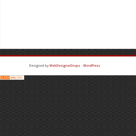
Designed by
WebDesignerDrops
⋅
WordPress