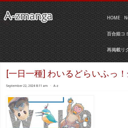
HOME
N
百合姫コミ
再掲載リ
[一日一種] わいるどらいふっ！
September 22, 2024 8:11 am
⋅
A-z