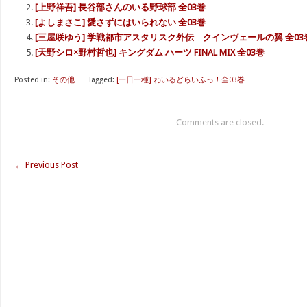
[上野祥吾] 長谷部さんのいる野球部 全03巻
[よしまさこ] 愛さずにはいられない 全03巻
[三屋咲ゆう] 学戦都市アスタリスク外伝 クインヴェールの翼 全03
[天野シロ×野村哲也] キングダム ハーツ FINAL MIX 全03巻
Posted in:
その他
⋅
Tagged:
[一日一種] わいるどらいふっ！全03巻
Comments are closed.
←
Previous Post