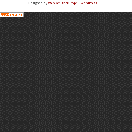
Designed by
WebDesignerDrops
⋅
WordPress