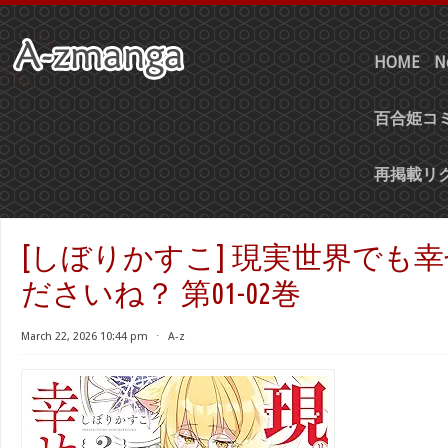
HOME
N
百合姫コミ
再掲載リ
[しぼりかすこ] 現実世界でも
ださいね？ 第01-02巻
March 22, 2026 10:44 pm
⋅
A-z