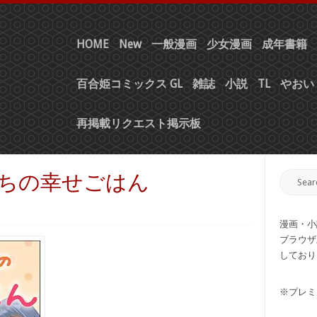
HOME
New
一般漫画
少女漫画
成年書籍
百合姫コミックス GL
雑誌
小説
TL
やおい 
再掲載リクエスト掲示板
たちの幸せごはん
漫画・小
ブラウザ
しており
※プレミ