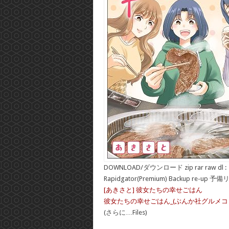
DOWNLOAD/ダウンロード zip rar raw dl :
Rapidgator(Premium) Backup re-up 予
[あきさと] 彼女たちの幸せごはん
彼女たちの幸せごはん_(ぶんか社グルメコミッ
(さらに…Files)