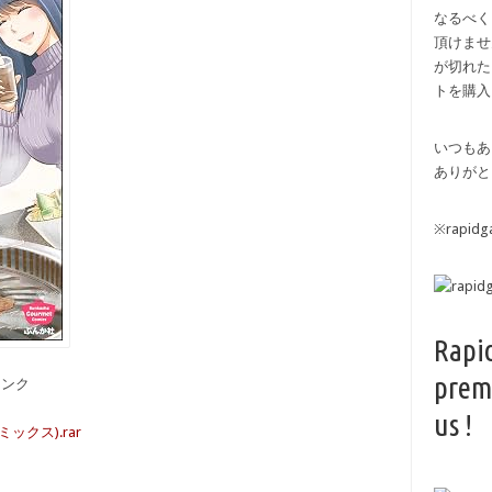
なるべく
頂けませ
が切れた
トを購入
いつもあ
ありがと
※rapi
Rapi
prem
備リンク
us !
クス).rar