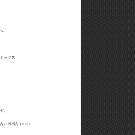
へ
ミックス
の他
い既出品 re-up