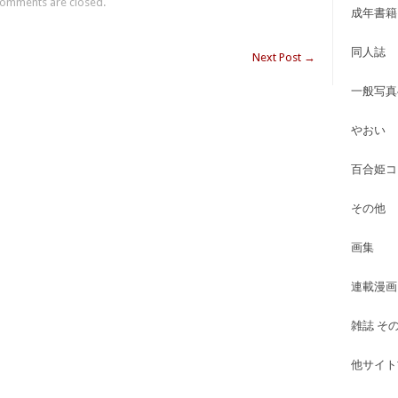
omments are closed.
成年書籍
同人誌
Next Post
→
一般写真
やおい
百合姫コ
その他
画集
連載漫画
雑誌 そ
他サイト古