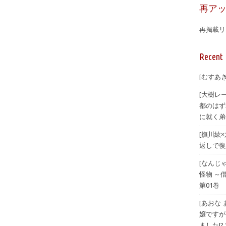
再ア
再掲載リ
Recent 
[むすあき
[大樹レ
都のはず
に就く弟
[撫川紘
返しで復興
[なんじ
怪物 ～
第01巻
[あおな
嬢ですが
ました!? 