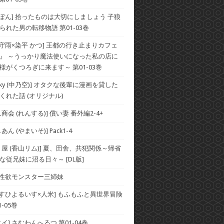
×ぽん] 拾ったものは大切にしましょう 子狼
られた男の転移物語 第01-03巻
×守雨×染平 かつ] 王都の行き止まりカフェ
』 ～うっかり魔法使いになった私の店に
様がくつろぎに来ます～ 第01-03巻
he Sky (中乃空)] オタクな後輩に漫画を貸した
くれた話 (オリジナル)
商会 (れんする)] 償い妻 番外編2-4+
ん (やまいそ)] Pack1-4
り屋 (香山リム)] 夏、田舎、共犯関係～帰省
な従兄妹に沼る日々～ [DL版]
] 性欲モンスター三姉妹
×すひよるいす×人米] もふもふと異世界冒険
-05巻
イ] さむわんへるつ 第01-04巻