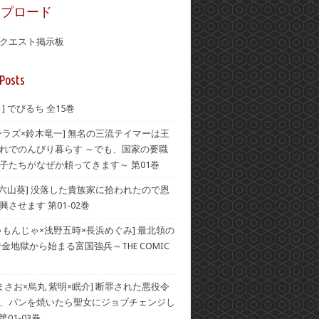
ップロード
クエスト掲示板
Posts
] でびるち 全15巻
ーラズ×鈴木竜一] 無名の三流テイマーは王
れでのんびり暮らす ～でも、国家の要職
子たちがなぜか頼ってきます～ 第01巻
×六山葵] 没落した貴族家に拾われたので恩
させます 第01-02巻
ゃもんじゃ×浅野五時×長浜めぐみ] 最北領の
借金地獄から始まる富国強兵～THE COMIC
 まさお×烏丸 紫明×眠介] 断罪された悪役令
、パンを焼いたら聖女にジョブチェンジし
第01-03巻