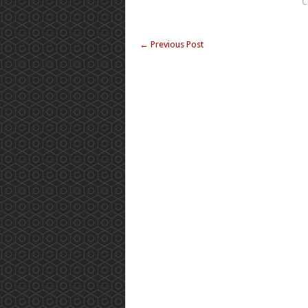
C
←
Previous Post