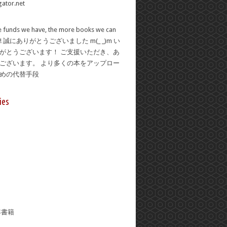
 funds we have, the more books we can
se! 誠にありがとうございました m(_ _)m い
がとうございます！ ご支援いただき、あ
ございます。 より多くの本をアップロー
ための代替手段
ies
年書籍