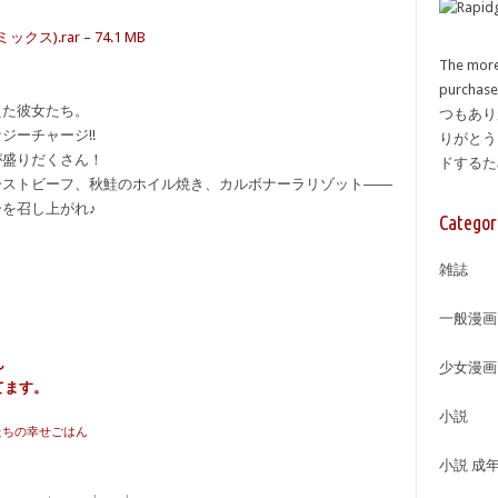
.rar – 74.1 MB
The more
purcha
えた彼女たち。
つもあり
ジーチャージ!!
りがとう
が盛りだくさん！
ドする
ーストビーフ、秋鮭のホイル焼き、カルボナーラリゾット――
を召し上がれ♪
Categor
雑誌
一般漫画
。
ん
少女漫画
てます。
小説
女たちの幸せごはん
小説 成