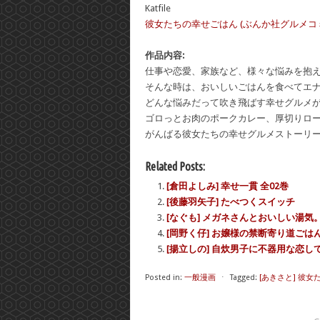
Katfile
彼女たちの幸せごはん (ぶんか社グルメコミックス)
作品内容:
仕事や恋愛、家族など、様々な悩みを抱
そんな時は、おいしいごはんを食べてエナ
どんな悩みだって吹き飛ばす幸せグルメ
ゴロっとお肉のポークカレー、厚切りロ
がんばる彼女たちの幸せグルメストーリー
Related Posts:
[倉田よしみ] 幸せ一貫 全02巻
[後藤羽矢子] たべつくスイッチ
[なぐも] メガネさんとおいしい湯気
[岡野く仔] お嬢様の禁断寄り道ごは
[揚立しの] 自炊男子に不器用な恋し
Posted in:
一般漫画
⋅
Tagged:
[あきさと] 彼