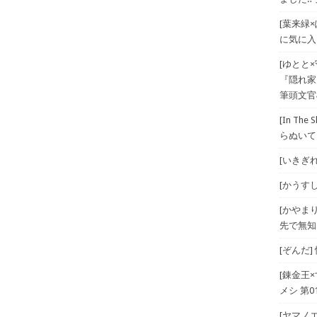
[葉来緑
に気に入
[ゆとと
『隠れ家
筆頭文官
[In T
らぬいて
[いきぎれ
[かうすしあ
[かやま
先で無知
[ぞんだ
[錬金王
メシ 第01
[ヤマノエ