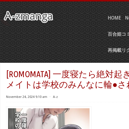
HOME
N
百合姫コミ
再掲載リ
[ROMOMATA] 一度寝たら絶対
メイトは学校のみんなに輪●さ
November 24, 2024 9:10 am
⋅
A-z