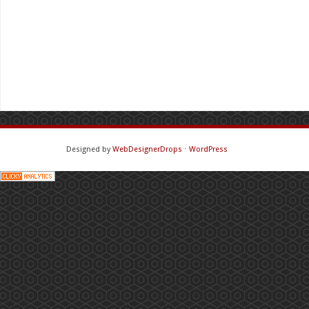
Designed by
WebDesignerDrops
⋅
WordPress