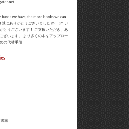
 funds we have, the more books we can
se! 誠にありがとうございました m(_ _)m い
がとうございます！ ご支援いただき、あ
ございます。 より多くの本をアップロー
ための代替手段
ies
年書籍