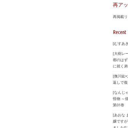
再ア
再掲載リ
Recent 
[むすあき
[大樹レ
都のはず
に就く弟
[撫川紘
返しで復興
[なんじ
怪物 ～
第01巻
[あおな
嬢ですが
ました!? 