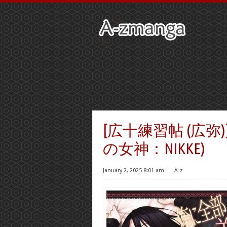
[広十練習帖 (広弥
の女神：NIKKE)
January 2, 2025 8:01 am
⋅
A-z