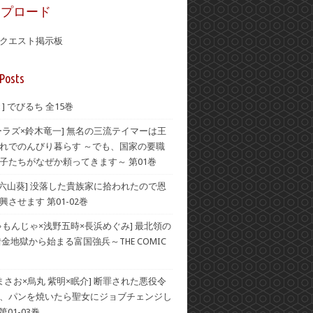
ップロード
クエスト掲示板
Posts
] でびるち 全15巻
ーラズ×鈴木竜一] 無名の三流テイマーは王
れでのんびり暮らす ～でも、国家の要職
子たちがなぜか頼ってきます～ 第01巻
×六山葵] 没落した貴族家に拾われたので恩
させます 第01-02巻
ゃもんじゃ×浅野五時×長浜めぐみ] 最北領の
借金地獄から始まる富国強兵～THE COMIC
 まさお×烏丸 紫明×眠介] 断罪された悪役令
、パンを焼いたら聖女にジョブチェンジし
第01-03巻