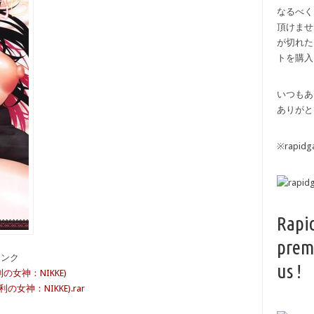
なるべく
頂けませ
が切れた
トを購入
いつもあ
ありがと
※rapi
Rapi
prem
備リンク
us !
の女神：NIKKE)
女神：NIKKE).rar