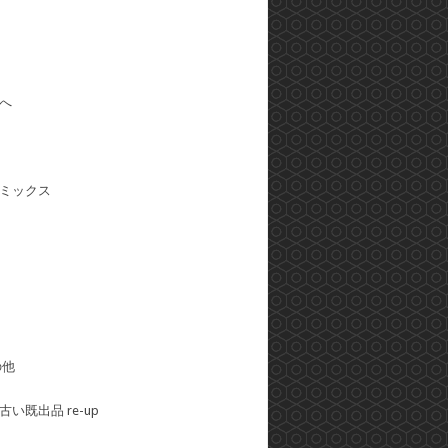
へ
ミックス
の他
い既出品 re-up