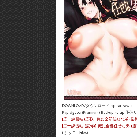
DOWNLOAD/ダウンロード zip rar raw dl :
Rapidgator(Premium) Backup re-up 予
[広十練習帖 (広弥)] 俺に全部任せな弟 (勝利
[広十練習帖_(広弥)]_俺に全部任せな弟_(勝利の
(さらに…Files)