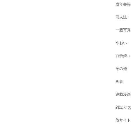
成年書籍
同人誌
一般写真
やおい
百合姫コ
その他
画集
連載漫画
雑誌 そ
他サイト古