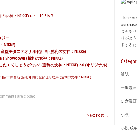
：NIKKE).rar – 10.5 MB
The more
purcha
つもあり
ロジー
りがとう
NIKKE)
ドする
量産型モダニアオナホ化計画 (勝利の女神：NIKKE)
 Showdown (勝利の女神：NIKKE)
Categor
たくてしょうがない!! (勝利の女神：NIKKE) 2.0 (オリジナル)
雑誌
:
[広十練習帖 (広弥)] 俺に全部任せな弟 (勝利の女神：NIKKE)
一般漫画
omments are closed.
少女漫画
小説
Next Post
→
小説 成