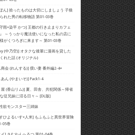
×ぽん] 拾ったものは大切にしましょう 子狼
られた男の転移物語 第01-03巻
×守雨×染平 かつ] 王都の行き止まりカフェ
』 ～うっかり魔法使いになった私の店に
様がくつろぎに来ます～ 第01-03巻
he Sky (中乃空)] オタクな後輩に漫画を貸した
くれた話 (オリジナル)
商会 (れんする)] 償い妻 番外編2-4+
ん (やまいそ)] Pack1-4
り屋 (香山リム)] 夏、田舎、共犯関係～帰省
な従兄妹に沼る日々～ [DL版]
] 性欲モンスター三姉妹
×すひよるいす×人米] もふもふと異世界冒険
-05巻
イ] さむわんへるつ 第01-04巻