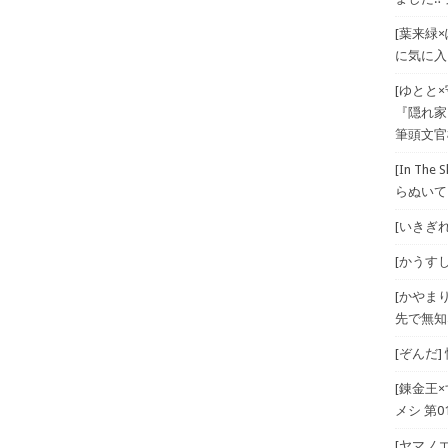
[葉来緑
に気に入
[ゆとと
『隠れ家
筆頭文官
[In T
らぬいて
[いきぎれ
[かうすしあ
[かやま
先で無知
[ぞんだ
[錬金王
メシ 第01
[ヤマノエ