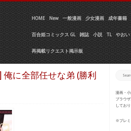
HOME
New
一般漫画
少女漫画
成年書籍
百合姫コミックス GL
雑誌
小説
TL
やおい 
再掲載リクエスト掲示板
)] 俺に全部任せな弟 (勝利
漫画・小
ブラウザ
しており
※プレミ