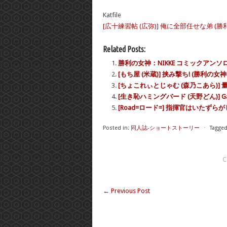
Katfile
[広十練習帖 (広弥)] 俺に全部任せな弟 (勝利の女神
Related Posts:
勝利の女神：NIKKE コミックアンソ
[もち屋 (米蔵)] 挟み撃ち! (勝利の女神：
[ちょこれぃとじゃむ (森乃こあら)] 
[生き恥ハミングバード (天野どん)] Gals
[Road=ロード=] 指揮官はいたずらがし
Posted in:
同人誌-ショートストーリー
⋅
Tagged
C
←
Previous Post