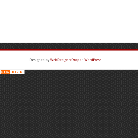
Designed by
WebDesignerDrops
⋅
WordPress