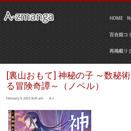
HOME
N
百合姫コミ
再掲載リ
[裏山おもて] 神秘の子 ～数秘
る冒険奇譚～（ノベル）
February 9, 2025 8:45 am
⋅
A-z