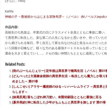
(さらに…Files)
Katfile
神秘の子 ～数秘術からはじまる冒険奇譚～（ノベル） (Mノベルス)epub.rar –
作品内容:
高校生の七色楽は、卒業式の日にクラスメイト全員とともに事故に遭い
て異世界に転生した。楽な第二の人生になるかと思いきや、待っていた
から虐げられる毎日。早く自立して家を出なければと焦るルルクだった
いう回復や召喚など、様々な力のある最強チートスキルを持っているこ
運命を大きく変えていく…。クセの強い仲間たちとともに成長していく
Related Posts:
[街のぶーらんじぇりー] 定年後は異世界で種馬生活（ノベル）第01
[どんぺった] 欠落錬金術師の異世界生活 ～転生したら魔力しか取
めました～ 第01巻
[しんこせい] アラサー魔術師のゆる～いハーレムライフ ～異世界
らします～
[妹尾尻尾] 落ちこぼれ神刀使い、剣聖幼馴染とともに最強に至る
[蒼井美紗] 神に転生した少年がもふもふと異世界を旅します 第01巻