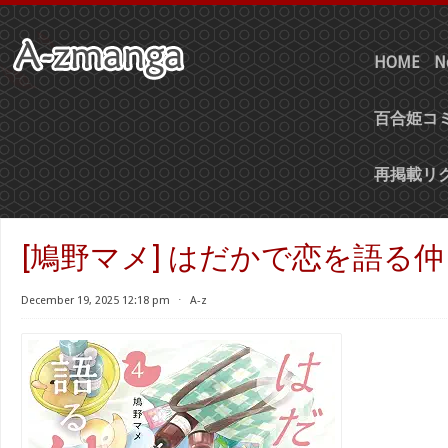
HOME
N
百合姫コミ
再掲載リ
[鳩野マメ] はだかで恋を語る仲 
December 19, 2025 12:18 pm
⋅
A-z