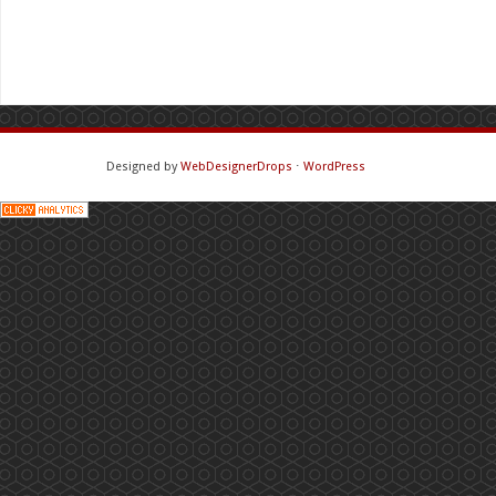
Designed by
WebDesignerDrops
⋅
WordPress