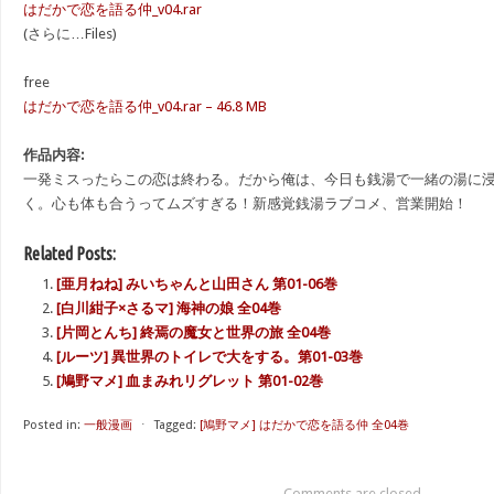
はだかで恋を語る仲_v04.rar
(さらに…Files)
free
はだかで恋を語る仲_v04.rar – 46.8 MB
作品内容:
一発ミスったらこの恋は終わる。だから俺は、今日も銭湯で一緒の湯に
く。心も体も合うってムズすぎる！新感覚銭湯ラブコメ、営業開始！
Related Posts:
[亜月ねね] みいちゃんと山田さん 第01-06巻
[白川紺子×さるマ] 海神の娘 全04巻
[片岡とんち] 終焉の魔女と世界の旅 全04巻
[ルーツ] 異世界のトイレで大をする。第01-03巻
[鳩野マメ] 血まみれリグレット 第01-02巻
Posted in:
一般漫画
⋅
Tagged:
[鳩野マメ] はだかで恋を語る仲 全04巻
Comments are closed.