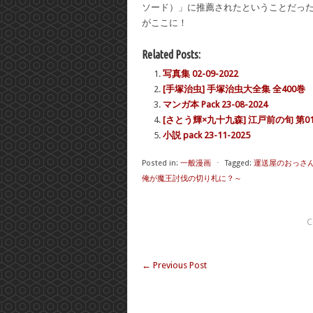
ソード）」に推薦されたということだった
がここに！
Related Posts:
写真集 02-09-2022
[手塚治虫] 手塚治虫大全集 全400巻
マンガ本 Pack 23-08-2024
[さとう輝×九十九森] 江戸前の旬 第01
小説 pack 23-11-2025
Posted in:
一般漫画
⋅
Tagged:
運送屋のおっさ
俺が魔王討伐の切り札に？～
C
←
Previous Post