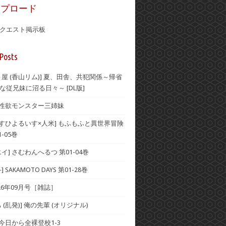
ップロード
クエスト掲示板
Posts
り屋 (香山リム)] 夏、田舎、共犯関係～帰省
な従兄妹に沼る日々～ [DL版]
] 性欲モンスター三姉妹
×すひよるいす×人米] もふもふと異世界冒険
-05巻
イ] さむわんへるつ 第01-04巻
 SAKAMOTO DAYS 第01-28巻
2026年09月号［雑誌］
 (乱発)] 俺の先輩 (オリジナル)
 今日から全裸登校1-3