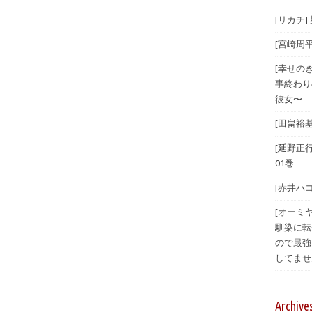
[リカチ]
[宮崎周平
[幸せの
事終わり
彼女〜
[田畠裕
[延野正
01巻
[赤井ハ
[オーミ
馴染に転
ので最強
してませ
Archive