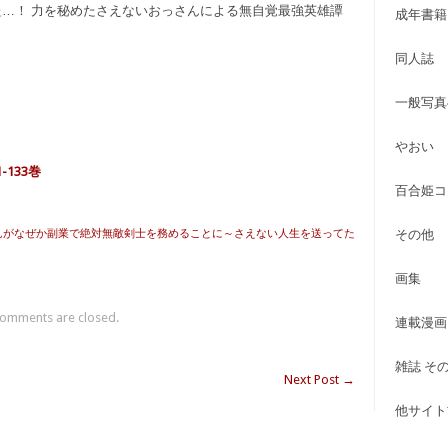
…！ 力を秘めたさえないおっさんによる無自覚最強英雄譚
成年書籍
同人誌
一般写真
やおい
-133巻
百合姫コ
んがなぜか副業で絶対無敵剣士を務めることに～さえない人生を送ってた
その他
画集
omments are closed.
連載漫画
雑誌 そ
Next Post
→
他サイト古