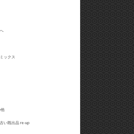
へ
ミックス
の他
い既出品 re-up