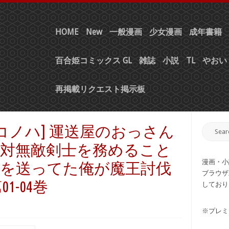
HOME
New
一般漫画
少女漫画
成年書籍
百合姫コミックス GL
雑誌
小説
TL
やおい 
再掲載リクエスト掲示板
コノハ] 運送屋のおっさん
対無敵剣士を務めること
漫画・小
を送ってた俺が魔王討伐
ブラウザ
1-04巻
しており
※プレミ