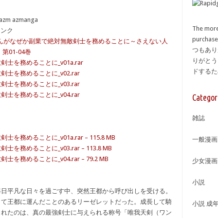
azm azmanga
The more
備リンク
purcha
っさんがなぜか副業で絶対無敵剣士を務めることに～さえない人
つもあり
01-04巻
りがとう
を務めることに_v01a.rar
ドする
を務めることに_v02.rar
を務めることに_v03.rar
を務めることに_v04.rar
Categor
雑誌
ることに_v01a.rar – 115.8 MB
一般漫画
ることに_v03.rar – 113.8 MB
ることに_v04.rar – 79.2 MB
少女漫画
小説
毎日平凡な日々を過ごす中、突然王都から呼び出しを受ける。
して王都に運んだことのあるリーゼレットだった。成長して騎
小説 成
られたのは、真の最強剣士に与えられる称号「唯我天剣（ワン