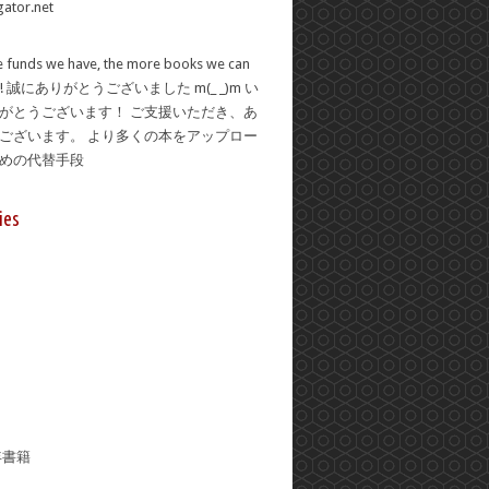
 funds we have, the more books we can
se! 誠にありがとうございました m(_ _)m い
がとうございます！ ご支援いただき、あ
ございます。 より多くの本をアップロー
ための代替手段
ies
年書籍