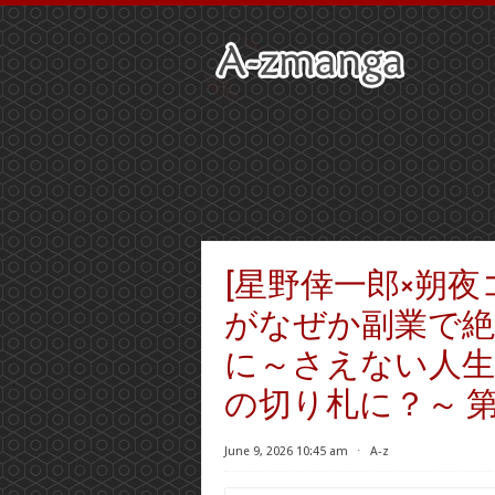
[星野倖一郎×朔夜
がなぜか副業で絶
に～さえない人生
の切り札に？～ 第0
June 9, 2026 10:45 am
⋅
A-z