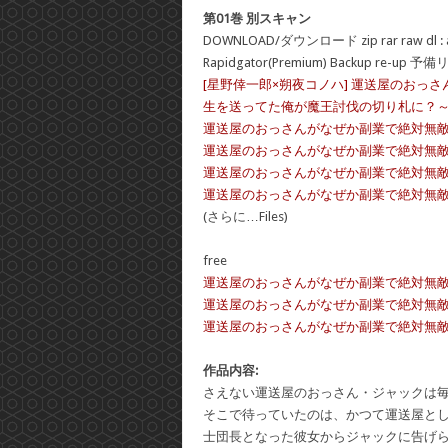
第01巻 別スキャン
DOWNLOAD/ダウンロード zip rar raw dl : 
Rapidgator(Premium) Backup re-up 予
[星野倖一郎×朔夜コノハ] 運送屋のお
生を送ってた俺が魔王討伐の切り札に？～ 第
運送屋のおっさんがなぜか副業で絶対無敵剣士
運送屋のおっさんがなぜか副業で絶対無敵剣士
運送屋のおっさんがなぜか副業で絶対無敵剣士
運送屋のおっさんがなぜか副業で絶対無敵剣士
(さらに…Files)
free
運送屋のおっさんがなぜか副業で絶対無敵剣士を務め
運送屋のおっさんがなぜか副業で絶対無敵剣士を務め
運送屋のおっさんがなぜか副業で絶対無敵剣士を務め
作品内容:
さえない運送屋のおっさん・ジャックは
そこで待っていたのは、かつて運送屋と
士団長となった彼女からジャックに告げ