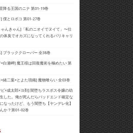
 星降る王国のニナ 第01-19巻
] 僕とロボコ 第01-27巻
きゃんきゃん]「私のニオイでヌイて」〜仕
の体臭でオカズになってくれるバリキャリ
基] ブラッククローバー 全38巻
行×白瀬岬] 魔王様は回復魔術を極めたい 第
コ×緒二葉×とよた瑣織] 魔物喰らい 全03巻
ヤビ×成太郎×ヨ剤] 闇堕ちラスボス令嬢の幼
生した。俺が死んだらバッドエンド確定な
になったけど、もう闇堕ち【ヤンデレ化】
んか？第01-02巻
s