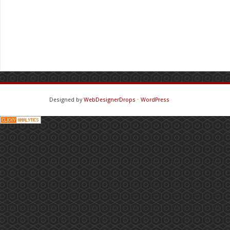
Designed by
WebDesignerDrops
⋅
WordPress