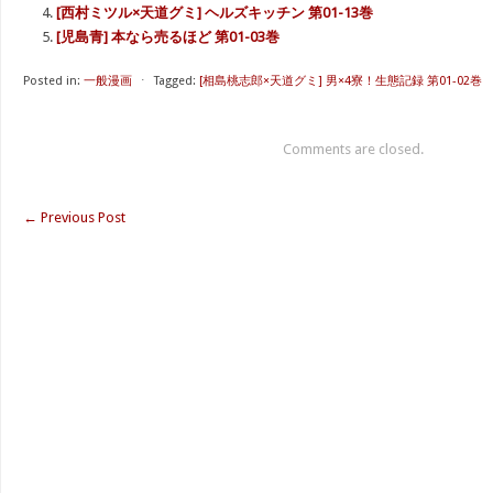
[西村ミツル×天道グミ] ヘルズキッチン 第01-13巻
[児島青] 本なら売るほど 第01-03巻
Posted in:
一般漫画
⋅
Tagged:
[相島桃志郎×天道グミ] 男×4寮！生態記録 第01-02巻
Comments are closed.
←
Previous Post