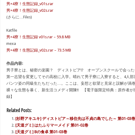
男×4寮！生態記録_v01s.rar
男×4寮！生態記録_v02s.rar
(さらに…Files)
Katfile
男×4寮！生態記録 v01s.rar – 59.8 MB
mexa
男×4寮！生態記録_v02s.rar – 73.5 MB
作品内容:
男子寮とは、秘密の楽園？ ディストピア!? オープンスクールで会っ
第一志望を変更してその高校に入学。晴れて男子寮に入寮すると、4人部
パンツ姿の同級生たちだった…。ここは、妄想と欲望と見栄と誤解が渦
裸々な生態を暴く、新生活コメディ開陳!! 【電子版限定特典：原作者
録】
Related Posts:
[杉野アキユキ] ディストピア～移住先は不貞の島でした～ 第01-03
[天道グミ] はたふりマーメイド 第01-02巻
[天道グミ] Bの食卓 第01-03巻