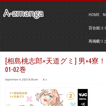
HOME
N
百合姫コミ
再掲載リ
[相島桃志郎×天道グミ] 男×4寮
01-02巻
September 4, 2025 8:38 am
⋅
A-z