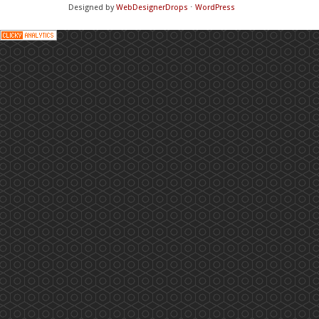
Designed by
WebDesignerDrops
⋅
WordPress