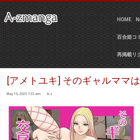
HOME
N
百合姫コミ
再掲載リ
[アメトユキ] そのギャルママ
May 15, 2025 7:33 am
⋅
A-z