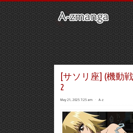
[サソリ座] (機動戦士ガ
2
May 21, 2025 7:25 am
⋅
A-z