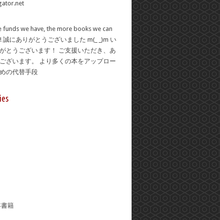
 funds we have, the more books we can
se! 誠にありがとうございました m(_ _)m い
がとうございます！ ご支援いただき、あ
ございます。 より多くの本をアップロー
ための代替手段
ies
年書籍