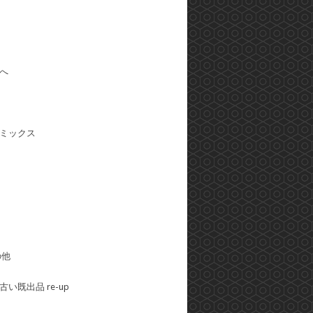
へ
ミックス
の他
い既出品 re-up