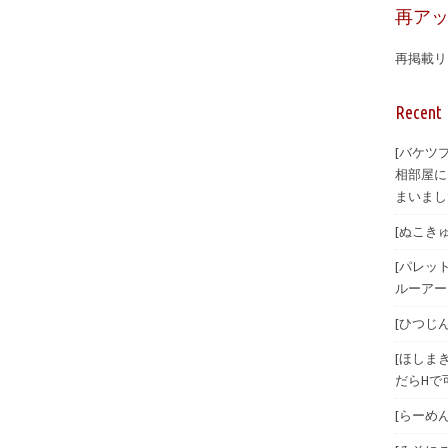
再ア
再掲載リ
Recent 
[バケツ
相部屋に
まいまし
[ぬこきゅう
[パレット
ルーアーカ
[ひつじんト
[ほしまき
だらHで可
[らーめんら