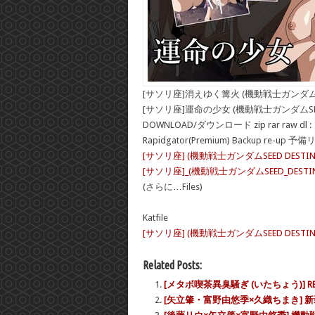
[サソリ座]消えゆく篝火 (機動戦士ガンダムSEE
[サソリ座]運命の少女 (機動戦士ガンダムSEED
DOWNLOAD/ダウンロード zip rar raw dl :
Rapidgator(Premium) Backup re-up 予
[サソリ座] (機動戦士ガンダムSEED DESTINY
[サソリ座]_(機動戦士ガンダムSEED_DESTINY)
(さらに…Files)
Katfile
[サソリ座] (機動戦士ガンダムSEED DESTINY) 1-
Related Posts:
[メタボ喫茶異臭騒ぎ (いたちょう)] RED
[矢立肇・富野由悠季×久織ちまき] 新装版 機