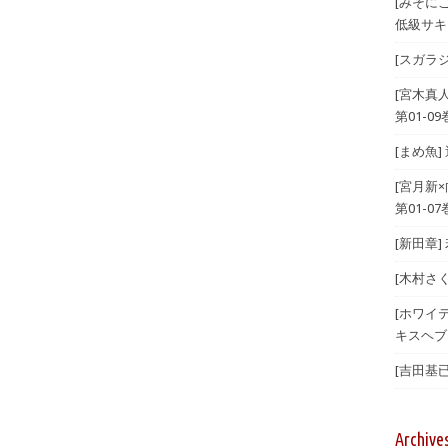
[みそに
低級サキ
[スガラジ
[宮木真
第01-09
[まめ魚]
[宮月新
第01-07
[新田章]
[木村さ
[ホワイテ
キスヘブン
[吉田基已
Archive