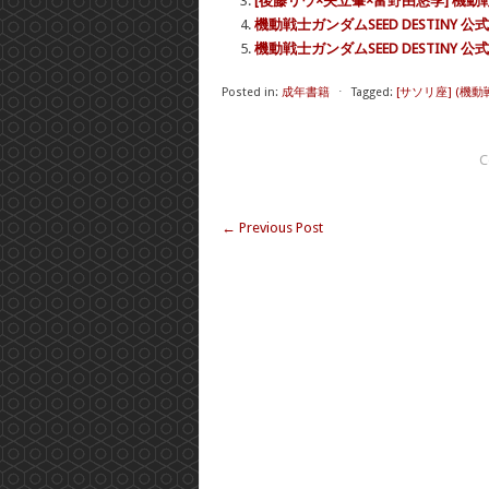
[後藤リウ×矢立肇×富野由悠季] 機動戦士ガ
機動戦士ガンダムSEED DESTINY
機動戦士ガンダムSEED DESTINY
Posted in:
成年書籍
⋅
Tagged:
[サソリ座] (機動戦
C
←
Previous Post