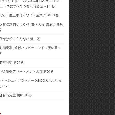
こみっくす (にこみちゃん)] 戦乙女ニコル～
ュバスにすべてを奪われる話～ [DL版]
カル] 魔王軍はホワイト企業 第01-03巻
人×超法規的かえる×叶世べんち] 魔女と傭兵
巻
 運命は役に立たない 第01巻
×向浦宏和] 虐殺ハッピーエンド～蒼の章～
巻
 若草同盟 第01巻
くら] 濃藍アパートメントの猫 第01巻
ィッシュ・ブラッカー (ANDO人)] ぶちゅ
 1-2
] 官能先生 第01-05巻
s