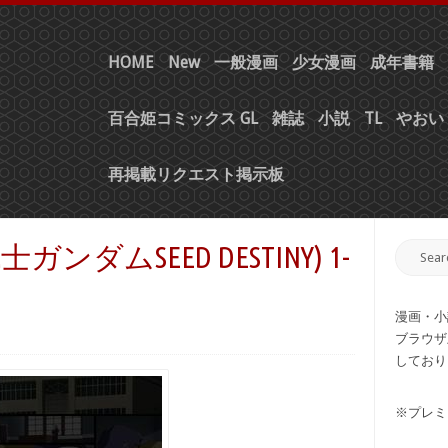
HOME
New
一般漫画
少女漫画
成年書籍
百合姫コミックス GL
雑誌
小説
TL
やおい 
再掲載リクエスト掲示板
ンダムSEED DESTINY) 1-
漫画・小
ブラウザ
しており
※プレミ