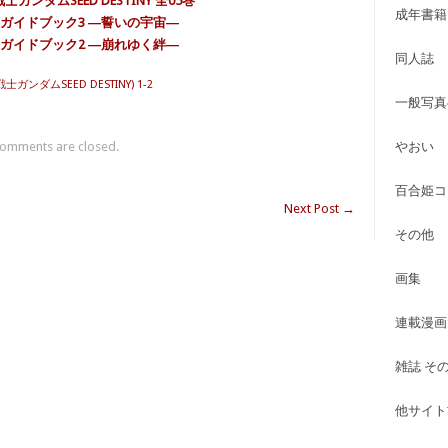
ンダムSEED DESTINY 全05巻
成年書籍
 公式ガイドブック3 ―誓いの宇宙―
 公式ガイドブック2 ―崩れゆく絆―
同人誌
士ガンダムSEED DESTINY) 1-2
一般写真
omments are closed.
やおい
百合姫コ
Next Post
→
その他
画集
連載漫画
雑誌 そ
他サイト古