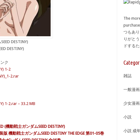
The more
purcha
つもあり
りがとう
D DESTINY)
ドする
 DESTINY)
Categor
備リンク
) 1-2
雑誌
_1-2.rar
一般漫画
少女漫画
2.rar – 33.2 MB
小説
 (機動戦士ガンダムSEED DESTINY)
小説 成
動戦士ガンダムSEED DESTINY THE EDGE 第01-05巻