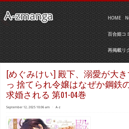
HOME
N
百合姫コミ
再掲載リ
[めぐみけい] 殿下、溺愛が大
っ 捨てられ令嬢はなぜか鋼鉄
求婚される 第01-04巻
September 12, 2025 10:06 am
⋅
A-z