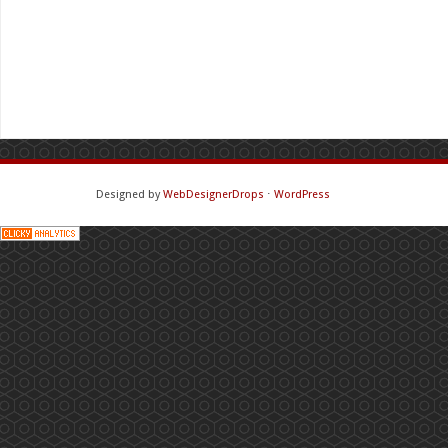
Designed by
WebDesignerDrops
⋅
WordPress