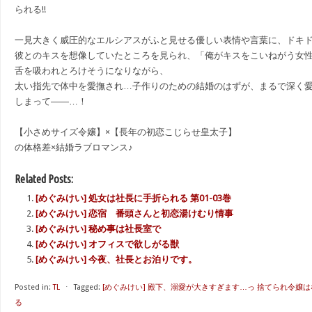
られる!!
一見大きく威圧的なエルシアスがふと見せる優しい表情や言葉に、ドキ
彼とのキスを想像していたところを見られ、「俺がキスをこいねがう女
舌を吸われとろけそうになりながら、
太い指先で体中を愛撫され…子作りのための結婚のはずが、まるで深く
しまって――…！
【小さめサイズ令嬢】×【長年の初恋こじらせ皇太子】
の体格差×結婚ラブロマンス♪
Related Posts:
[めぐみけい] 処女は社長に手折られる 第01-03巻
[めぐみけい] 恋宿 番頭さんと初恋湯けむり情事
[めぐみけい] 秘め事は社長室で
[めぐみけい] オフィスで欲しがる獣
[めぐみけい] 今夜、社長とお泊りです。
Posted in:
TL
⋅
Tagged:
[めぐみけい] 殿下、溺愛が大きすぎます…っ 捨てられ令嬢
る