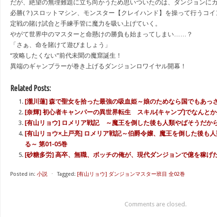
だが、絶望の無理難題に立ち向かうため思いついたのは、ダンジョンに
必勝(？)スロットマシン、モンスター【クレイハンド】を操って行うコ
定戦の賭け試合と手練手管に魔力を吸い上げていく。
やがて世界中のマスターと命懸けの勝負も始まってしまい……？
「さぁ、命を賭けて遊びましょう」
“攻略したくない”前代未聞の魔窟誕生！
異端のギャンブラーが巻き上げるダンジョンロワイヤル開幕！
Related Posts:
[瀧川蓮] 森で聖女を拾った最強の吸血姫～娘のためなら国でもあっさ
[奈輝] 初心者キャンパーの異世界転生 スキル[キャンプ]でなんと
[有山リョウ] ロメリア戦記 ～魔王を倒した後も人類やばそうだから
[有山リョウ×上戸亮] ロメリア戦記～伯爵令嬢、魔王を倒した後も
る～ 第01-05巻
[砂糖多労] 高卒、無職、ボッチの俺が、現代ダンジョンで億を稼げたワ
Posted in:
小説
⋅
Tagged:
[有山リョウ] ダンジョンマスター班目 全02巻
Comments are closed.