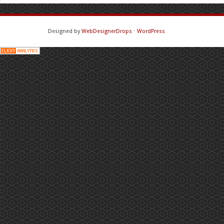
Designed by
WebDesignerDrops
⋅
WordPress