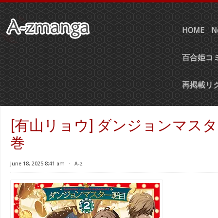
HOME
N
百合姫コミ
再掲載リ
[有山リョウ] ダンジョンマスタ
巻
June 18, 2025 8:41 am
⋅
A-z