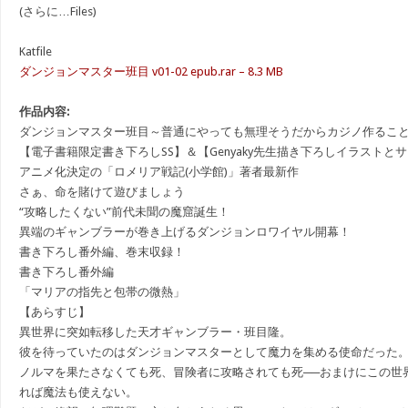
(さらに…Files)
Katfile
ダンジョンマスター班目 v01-02 epub.rar – 8.3 MB
作品内容:
ダンジョンマスター班目～普通にやっても無理そうだからカジノ作るこ
【電子書籍限定書き下ろしSS】＆【Genyaky先生描き下ろしイラストと
アニメ化決定の「ロメリア戦記(小学館)」著者最新作
さぁ、命を賭けて遊びましょう
“攻略したくない”前代未聞の魔窟誕生！
異端のギャンブラーが巻き上げるダンジョンロワイヤル開幕！
書き下ろし番外編、巻末収録！
書き下ろし番外編
「マリアの指先と包帯の微熱」
【あらすじ】
異世界に突如転移した天才ギャンブラー・班目隆。
彼を待っていたのはダンジョンマスターとして魔力を集める使命だった
ノルマを果たさなくても死、冒険者に攻略されても死──おまけにこの世
れば魔法も使えない。