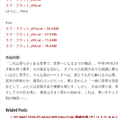
ラブ・フラット_v04.rar
(さらに…Files)
free
ラブ・フラット_v01a.rar – 93.4 MB
ラブ・フラット_v02.rar – 67.9 MB
ラブ・フラット_v03.rar – 71.6 MB
ラブ・フラット_v04.rar – 78.4 MB
作品内容:
「これは僕らがとある世界で、世界一になるまでの物語」。中学3年生の
才能を持つ選手。その俊足を活かし、ダブルスの全国大会でも順調に勝
いは少し苦手だ。そんな凪のパートナーは、誰とでも打ち解ける小山勇
反対の性格だが、最高のコンビだった。勇と交わした「一緒に世界を目
歩として、ふたりは全国大会で優勝を果たす。しかし、大会の帰り道、
そしてその日を境に、運命は大きく変わり始める。これは、車いすテニ
戦の物語――。
Related Posts:
[YS Web] 2018-07-04 Vol.809 Yuka Ozaki 尾崎由香 ぼくは ただ きみと·