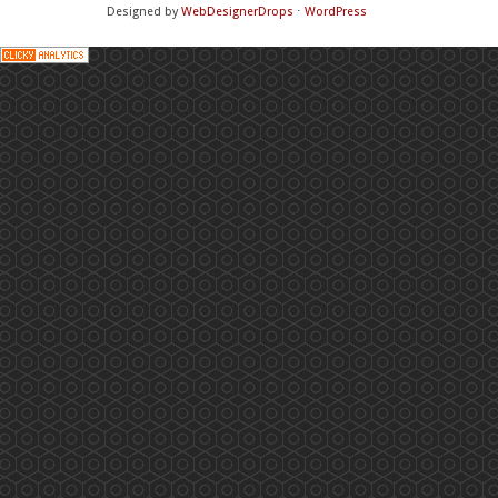
Designed by
WebDesignerDrops
⋅
WordPress