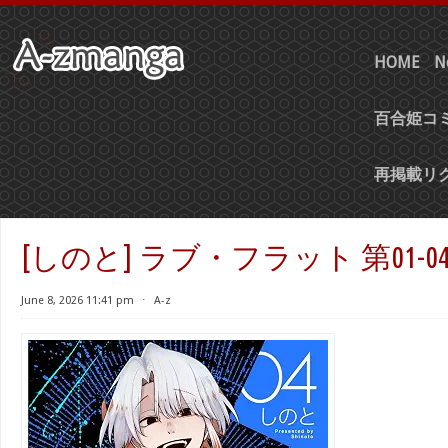
HOME
N
百合姫コミ
再掲載リ
[しのと] ラブ・フラット 第01-0
June 8, 2026 11:41 pm
⋅
A-z