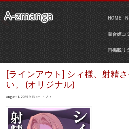
HOME
N
百合姫コミ
再掲載リ
[ラインアウト] シィ様、射精
い。 (オリジナル)
August 1, 2025 9:43 am
⋅
A-z