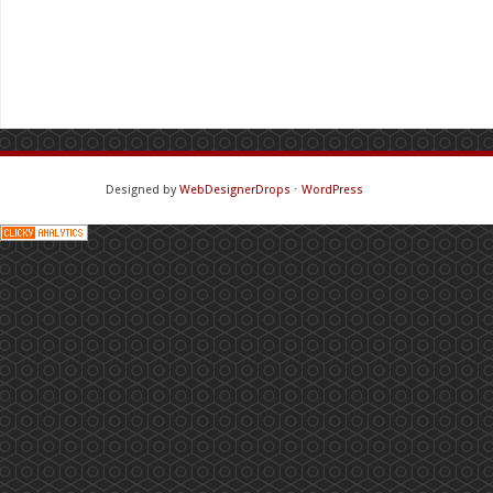
Designed by
WebDesignerDrops
⋅
WordPress