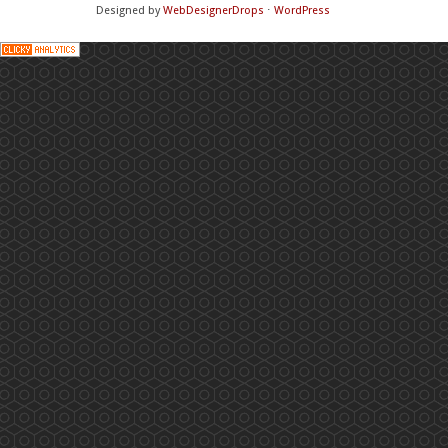
Designed by
WebDesignerDrops
⋅
WordPress