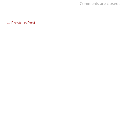
Comments are closed.
←
Previous Post