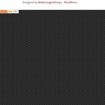
Designed by
WebDesignerDrops
⋅
WordPress