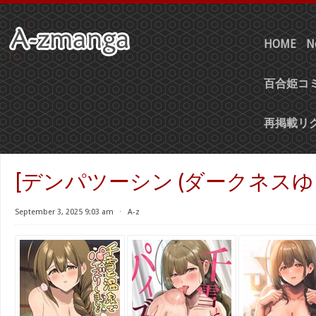
HOME
N
百合姫コミ
再掲載リ
[デンパツーシン (ダークネスゆま)
September 3, 2025 9:03 am
⋅
A-z