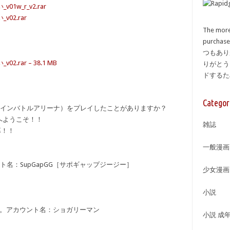
w_r_v2.rar
2.rar
The more
purcha
つもあり
ar – 38.1 MB
りがとう
ドする
Categor
ラインバトルアリーナ）をプレイしたことがありますか？
へようこそ！！
雑誌
幕！！
一般漫画
ト名：SupGapGG［サポギャップジージー］
少女漫画
小説
C。アカウント名：ショガリーマン
小説 成