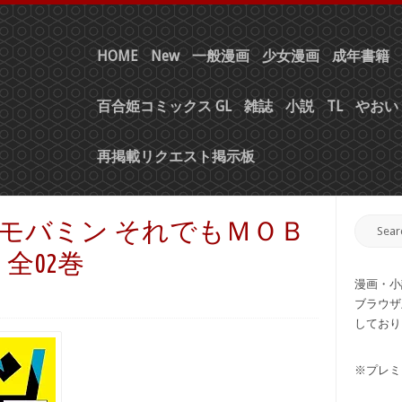
HOME
New
一般漫画
少女漫画
成年書籍
百合姫コミックス GL
雑誌
小説
TL
やおい 
再掲載リクエスト掲示板
 モバミン それでもＭＯＢ
全02巻
漫画・小
ブラウザ
しており
※プレミ