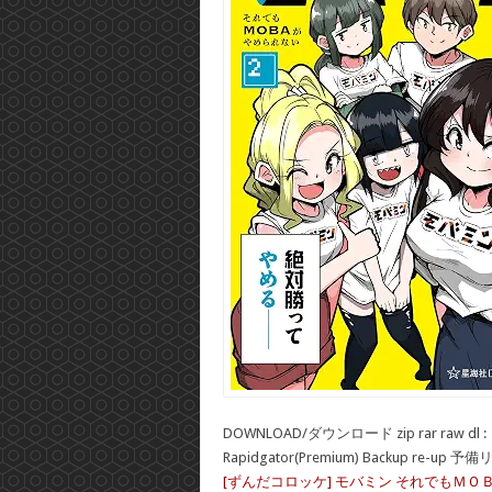
DOWNLOAD/ダウンロード zip rar raw dl :
Rapidgator(Premium) Backup re-up 予
[ずんだコロッケ] モバミン それでもＭＯ