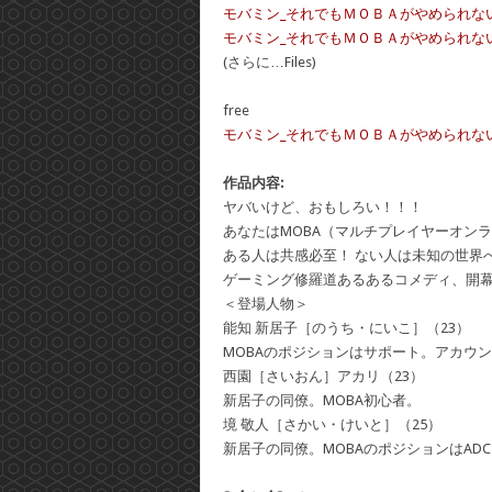
モバミン_それでもＭＯＢＡがやめられない_v01
モバミン_それでもＭＯＢＡがやめられない_v0
(さらに…Files)
free
モバミン_それでもＭＯＢＡがやめられない_v02.r
作品内容:
ヤバいけど、おもしろい！！！
あなたはMOBA（マルチプレイヤーオン
ある人は共感必至！ ない人は未知の世界
ゲーミング修羅道あるあるコメディ、開
＜登場人物＞
能知 新居子［のうち・にいこ］（23）
MOBAのポジションはサポート。アカウン
西園［さいおん］アカリ（23）
新居子の同僚。MOBA初心者。
境 敬人［さかい・けいと］（25）
新居子の同僚。MOBAのポジションはAD