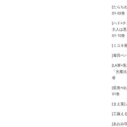
[たらち
01-03巻
[ハド×
主人は悪
01-10巻
[ミユキ蜜
[毒田ペパ
[LA軍×兎
「光魔法
巻
[藍敦×ゆた
01巻
[まえ葉
[工藤える]
[あおみ