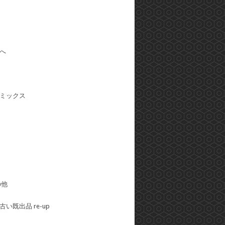
へ
ミックス
の他
い既出品 re-up