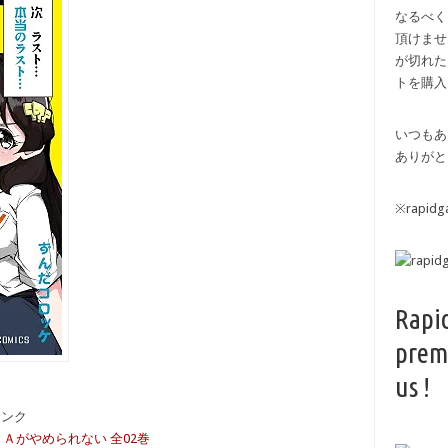
なるべく
頂けませ
が切れた
トを購入
いつもあ
ありがと
※rapi
Rapi
prem
us !
備リンク
ＢＡがやめられない 全02巻