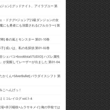
ねジョン] グッドナイト、アイラブユー 第
チェ・ドクグ×ジョンア] S級ダンジョンの女
魔にも勇者にも溺愛される(フルカラー) 第
蜂] 春の嵐とモンスター 第01-10巻
子] 或いは、私の名探偵 第01-02巻
谷シェパコ×booklistaSTUDIO] ハズレ属性
」が覚醒してレーザーが出ました 第01-04
かくん×SilverBullet] パラダイスシフト 第
] みこへんげっ！
 ミコレイログ vol.1-4
現場×井川楊枝×ムラサキメイ] 俺の学校では