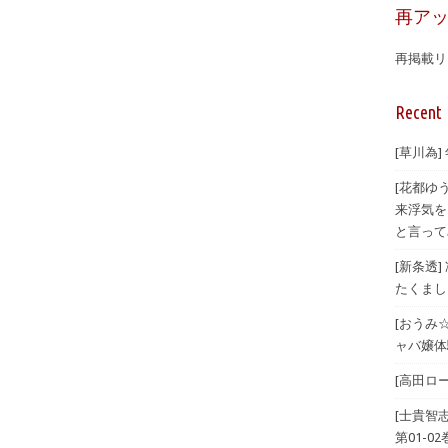
再ア
再掲載リ
Recent 
[草川為]
[花都ゆ
来浮気を
と言ってみ
[新条透
たくまし
[おうみ
ャバ嬢体験
[高田ロー
[士貴智
第01-02