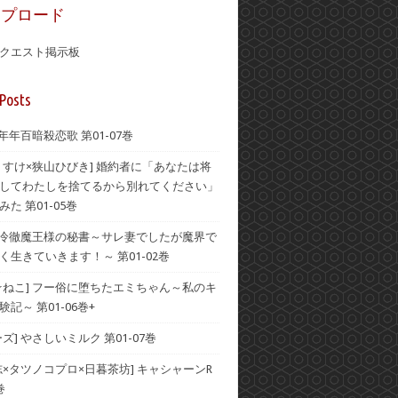
ップロード
クエスト掲示板
Posts
 年年百暗殺恋歌 第01-07巻
うすけ×狭山ひびき] 婚約者に「あなたは将
してわたしを捨てるから別れてください」
た 第01-05巻
] 冷徹魔王様の秘書～サレ妻でしたが魔界で
く生きていきます！～ 第01-02巻
☆ねこ] フー俗に堕ちたエミちゃん～私のキ
記～ 第01-06巻+
ズ] やさしいミルク 第01-07巻
志×タツノコプロ×日暮茶坊] キャシャーンR
巻