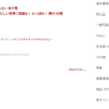
成年書籍
ない 全21巻
らしい世界に祝福を！ かっぽれ！ 第01-02巻
同人誌
一般写真
やおい
] モバミン それでもＭＯＢＡがやめられない
百合姫コ
omments are closed.
その他
画集
Next Post
→
連載漫画
雑誌 そ
他サイト古