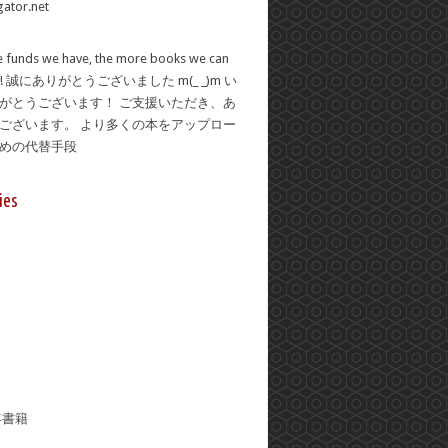
 funds we have, the more books we can
se! 誠にありがとうございました m(_ _)m い
がとうございます！ ご支援いただき、あ
ございます。 より多くの本をアップロー
ための代替手段
ies
年書籍