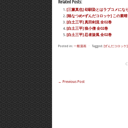
Related Posts:
[三簾真也] 幼馴染とはラブコメになら
[暁なつめ×ずんだコロッケ] この素晴
[白土三平] 真田剣流 全02巻
[白土三平] 狼小僧 全02巻
[白土三平] 忍者旋風 全02巻
Posted in:
一般漫画
⋅
Tagged:
[ずんだコロッケ
C
←
Previous Post